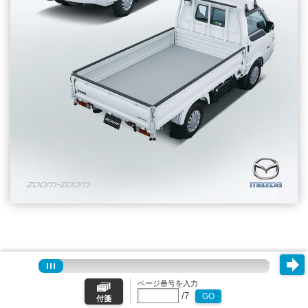
ページ番号を入力
/
7
GO
付箋