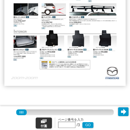
ページ番号を入力
/
3
GO
付箋