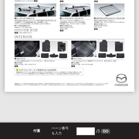
ページ番号
付箋
/
3
GO
を入力