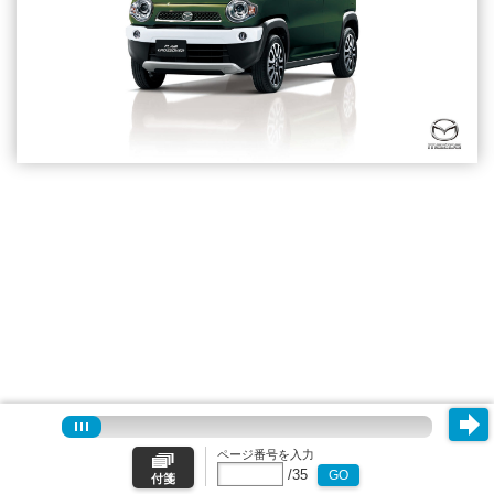
ページ番号を入力
/
35
GO
付箋