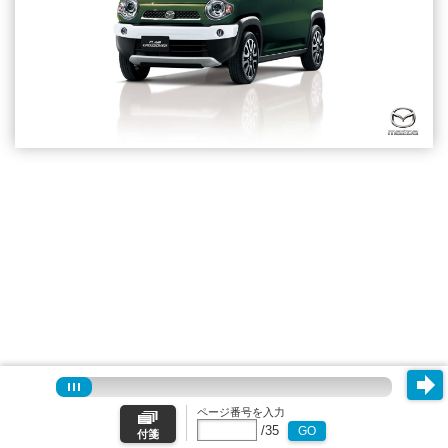
ページ番号を入力
/
35
GO
付箋