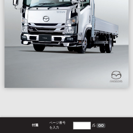
ページ番号
付箋
/
5
GO
を入力