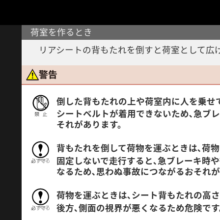
注意を閉
荷室を作るとき
リアシートの背もたれを倒すと荷室として広
倒した背もたれの上や荷室内に人を乗せ
シートベルトが着用できないため､急ブ
それがあります。
背もたれを倒して荷物を運ぶときは､荷
固定しないで走行すると､急ブレーキ時
なるため､思わぬ事故につながるおそれ
荷物を運ぶときは､シート背もたれの高
後方､側面の視界が悪くなるため危険です