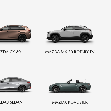
MAZDA3 FASTBACK
5ドアスポーツ
¥2,365,000〜（消費税込）
ウェブカタログのご紹
介
COMMUNITY
ZDA CX-80
MAZDA MX-30 ROTARY-EV
-
MAZDA CX
3
エコカーラインナップ
SUV/クロスオーバー
¥2,704,900〜（消費税込）
MAZDA DRIVING
カーケア・修理
ACADEMY
DA3 SEDAN
MAZDA ROADSTER