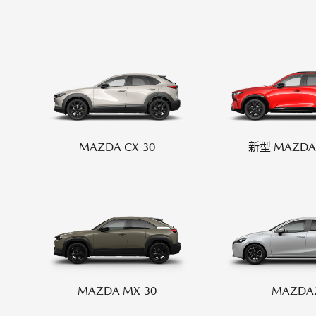
-
MAZDA MX
30
M
オーナーサポート
-
S
ROTARY
EV
¥
SUV/クロスオーバー
試乗車検索
購入
¥4,433,000〜（消費税込）
マツダミュージアム
CLASSIC MAZDA
マツ
中古車
メンテナンス
リコール情報
MAZDA CX-30
新型 MAZDA 
お問合せ/FAQ
ニュースルーム
MAZDA3 SEDAN
M
中古車検索
クレ
4ドアセダン
ス
¥2,750,000〜（消費税込）
¥
カーライフケア
企業・IR・採用
DISCOVER with
MAZ
サービス体制
新車
MAZDA
RA
ポー
MAZDA MX-30
MAZDA