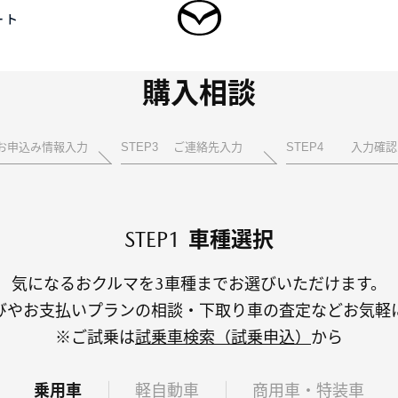
ート
購入相談
ログイン
乗用車
軽自動車
商用車・特装車
福祉車両
お申込み情報入力
STEP
3
ご連絡先入力
STEP
4
入力確認
新規会員登録
-
-
型 MAZDA CX
5
MAZDA CX
60
STEP1
車種選択
UV/クロスオーバー
SUV/クロスオーバー
3,300,000〜（消費税込）
¥3,828,000〜（消費税込）
気になるおクルマを3車種までお選びいただけます。
びやお支払いプランの相談・下取り車の査定などお気軽
タン見積り
DA TRANS
クティッドサービ
車種・グレード比較
MAZDA BRAND
オーナーアクセサリー
※ご試乗は
試乗車検索（試乗申込）
から
AMA
SPACE OSAKA
乗用車
軽自動車
商用車・特装車