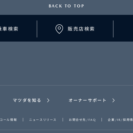
BACK TO TOP
乗車検索
販売店検索
AN
SCRUM TRUCK
TITAN DUMP
マツダを知る
オーナーサポート
コール情報
ニュースリリース
お問合せ先/FAQ
企業/IR/採用