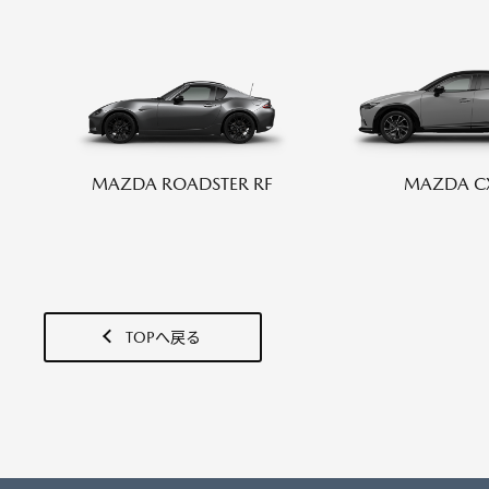
-
メンテナンスパーツ
メン
MAZDA CX
5
パックdeメンテ
自動
インフォメーション
マツダオートリース・法人の
SUV/クロスオーバー
マツダオフィシャルグ
¥2,810,500〜（消費税込）
ッズ
MAZDA C
MAZDA ROADSTER RF
リコール情報
タイムズカーレンタル
TOPへ戻る
マツダオートリース
法人
インフォメーション
FLAIR WAGON
SCRUM WA
BONGO V
BONGO BRAWNY VAN
FAMILIA VAN
SCRUM V
リコール情報
タイムズカーレンタル