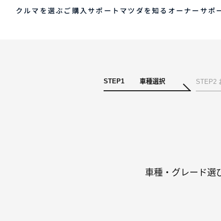
クルマを選ぶ
ご購入サポート
マツダを知る
オーナーサポ
ゲスト 様
クルマを選ぶ
車種・グレード比較
MAZDAのSUV比較
MYページTOP
STEP
1
車種選択
STEP
2
ご購入サポート
マツダを知る
オーナーサポート
QRコード
登録情報の変更
CLUB MAZDAとは
お知らせ配信の登録・解除
ご購入サポート
-
MAZDA CX
30
新
ログアウト
クルマ購入ガイド
SUV/クロスオーバー
S
カンタン見積り
¥2,640,000〜（消費税込）
¥
販売店検索
試乗車検索
車種・グレード選
購入相談
クルマ購入ガイド
マツダの想い（ブラン
マツダコネクト
カン
MAZ
コネ
ド）
AOY
ス
マツダを知る