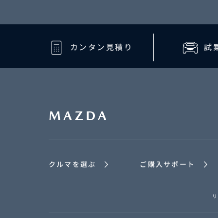
カンタン見積り
試
TITAN LHR/LHS
TITAN DUMP
SCRUM V
TITAN
クルマを選ぶ
ご購入サポート
リ