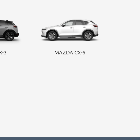
テナンスノート
車保険
延長保証
お客様
X-3
MAZDA CX-5
お引越しのとき
万が一の時は
のお客様
GON
FLAIR CROSSOVER
AN
BONGO VAN
AN
FAMILIA VAN
BONGO
TIT
お引越しのとき
万が一の時は