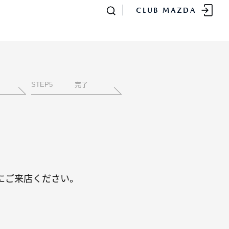
CLUB MAZDA
STEP
5
完了
-
MAZDA CX
80
SUV/クロスオーバー
¥4,781,700〜（消費税込）
にご来店ください。
販売店検索
イベント情報
マニュアル・取扱説明
書