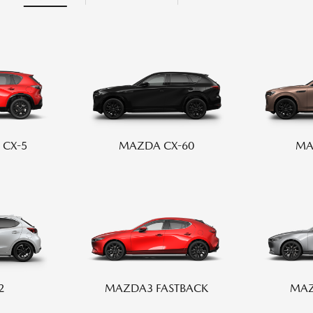
-
AZDA MX
30
MAZDA2
UV/クロスオーバー
コンパクト
2,935,900〜（消費税込）
¥1,720,400〜（消費税込）
相談
長時間モニター試乗体
ダのある暮らし
マツダつくりたいラジ
験実施中
オ
MAZDA CX-60
MA
CX-5
AZDA ROADSTER
MAZDA ROADSTER
ジットプラン
サポカーラインナップ
ポーツ
RF
2,959,000〜（消費税込）
DA SPIRIT
MAZDA SPIRIT
スポーツ
¥3,850,000〜（消費税込）
保証
車検・点検
CING（モータース
RACING ROADSTER
ツ）
MAZDA3 FASTBACK
MAZ
2