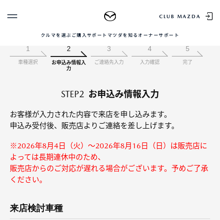
購入相談
CLUB MAZDA
クルマを選ぶ
ご購入サポート
マツダを知る
オーナーサポート
ゲスト 様
クルマを選ぶ
1
2
3
4
5
車種選択
ご連絡先入力
入力確認
完了
お申込み情報入
ログイン
車種・グレード比較
力
MAZDAのSUV比較
MYページTOP
新規会員登録
QRコード
STEP2
お申込み情報入力
登録情報の変更
CLUB MAZDAとは
お知らせ配信の登録・解除
ご購入サポート
お客様が入力された内容で来店を申し込みます。
申込み受付後、販売店よりご連絡を差し上げます。
ログアウト
クルマ購入ガイド
※2026年8月4日（火）～2026年8月16日（日）は販売店に
カンタン見積り
販売店検索
よっては長期連休中のため、
試乗車検索
販売店からのご対応が遅れる場合がございます。予めご了承
購入相談
ください。
来店検討車種
マツダを知る