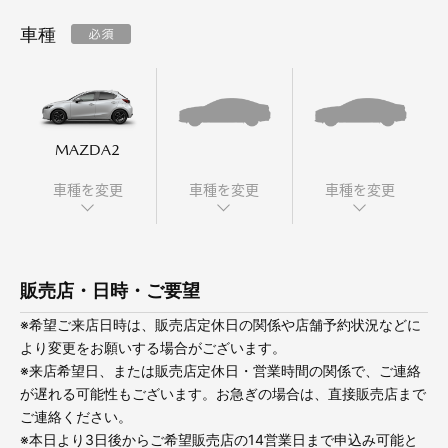
車種
オーナーサポート
中古車
MAZDA2
リコール情報
車種を変更
車種を変更
車種を変更
お問合せ/FAQ
販売店・日時・ご要望
ニュースルーム
※希望ご来店日時は、販売店定休日の関係や店舗予約状況などに
企業・IR・採用
より変更をお願いする場合がございます。
※来店希望日、または販売店定休日・営業時間の関係で、ご連絡
が遅れる可能性もございます。お急ぎの場合は、直接販売店まで
ご連絡ください。
※本日より3日後からご希望販売店の14営業日まで申込み可能と