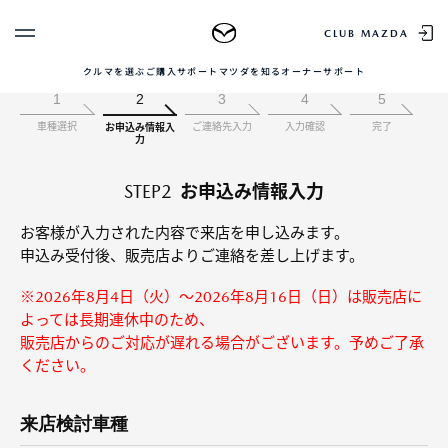
購入相談
CLUB MAZDA
クルマを選ぶ
ご購入サポート
マツダを知る
オーナーサポート
ゲスト 様
クルマを選ぶ
1
2
3
4
5
車種選択
ご連絡先入力
入力確認
完了
お申込み情報入
ログイン
車種・グレード比較
力
MAZDAのSUV比較
MYページTOP
新規会員登録
QRコード
STEP2
お申込み情報入力
登録情報の変更
CLUB MAZDAとは
お知らせ配信の登録・解除
ご購入サポート
お客様が入力された内容で来店を申し込みます。
申込み受付後、販売店よりご連絡を差し上げます。
ログアウト
クルマ購入ガイド
※2026年8月4日（火）～2026年8月16日（日）は販売店に
カンタン見積り
販売店検索
よっては長期連休中のため、
試乗車検索
販売店からのご対応が遅れる場合がございます。予めご了承
購入相談
ください。
来店検討車種
マツダを知る