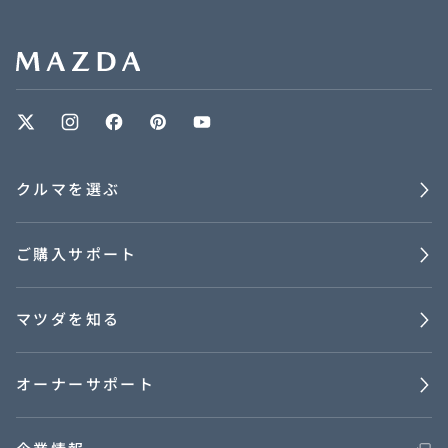
オーナーサポート
中古車
リコール情報
クルマを選ぶ
お問合せ/FAQ
ご購入サポート
ニュースルーム
マツダを知る
企業・IR・採用
オーナーサポート