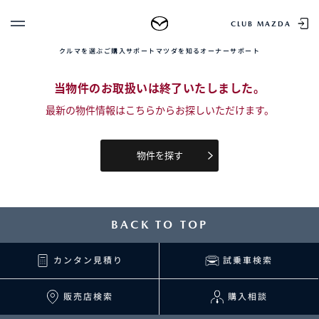
TOP
中古車を探す
正規販売店の魅力
中古車をお求め
CLUB MAZDA
クルマを選ぶ
ご購入サポート
マツダを知る
オーナーサポート
ゲスト 様
クルマを選ぶ
当物件のお取扱いは終了いたしました。
ログイン
車種・グレード比較
最新の物件情報はこちらからお探しいただけます。
MAZDAのSUV比較
MYページTOP
新規会員登録
QRコード
登録情報の変更
CLUB MAZDAとは
物件を探す
お知らせ配信の登録・解除
ご購入サポート
ログアウト
クルマ購入ガイド
カンタン見積り
BACK TO TOP
販売店検索
試乗車検索
購入相談
カンタン見積り
試乗車検索
販売店検索
購入相談
マツダを知る