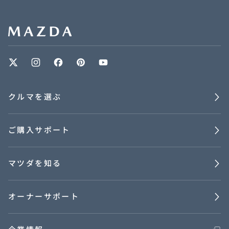
オーナーサポート
中古車
リコール情報
クルマを選ぶ
お問合せ/FAQ
ご購入サポート
ニュースルーム
マツダを知る
企業・IR・採用
オーナーサポート