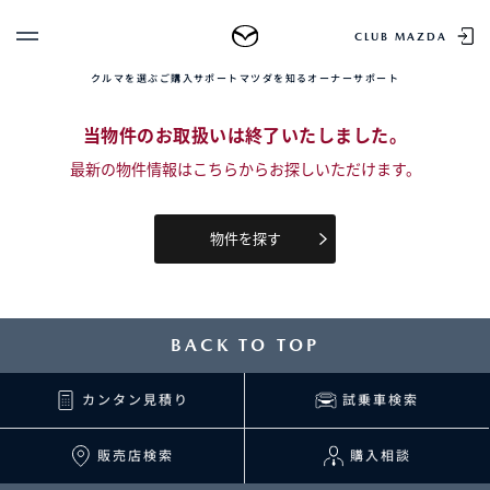
TOP
中古車を探す
正規販売店の魅力
中古車をお求め
CLUB MAZDA
クルマを選ぶ
ご購入サポート
マツダを知る
オーナーサポート
ゲスト 様
クルマを選ぶ
当物件のお取扱いは終了いたしました。
ログイン
車種・グレード比較
最新の物件情報はこちらからお探しいただけます。
MAZDAのSUV比較
MYページTOP
新規会員登録
QRコード
登録情報の変更
CLUB MAZDAとは
物件を探す
お知らせ配信の登録・解除
ご購入サポート
ログアウト
クルマ購入ガイド
カンタン見積り
BACK TO TOP
販売店検索
試乗車検索
購入相談
カンタン見積り
試乗車検索
販売店検索
購入相談
マツダを知る