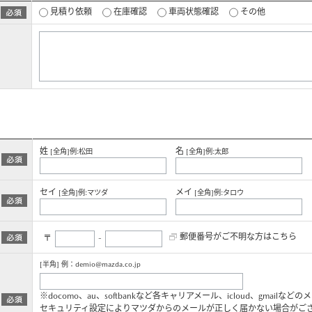
見積り依頼
在庫確認
車両状態確認
その他
姓
名
[全角]例:松田
[全角]例:太郎
セイ
メイ
[全角]例:マツダ
[全角]例:タロウ
郵便番号がご不明な方はこちら
〒
-
[半角] 例：demio@mazda.co.jp
※docomo、au、softbankなど各キャリアメール、icloud、gmailなど
セキュリティ設定によりマツダからのメールが正しく届かない場合がご