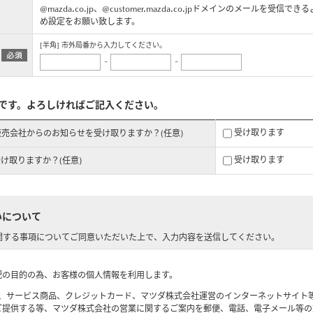
@mazda.co.jp、@customer.mazda.co.jpドメインのメールを受信で
め設定をお願い致します。
[半角] 市外局番から入力してください。
-
-
です。よろしければご記入ください。
受け取ります
販売会社からのお知らせを受け取りますか？(任意)
受け取ります
受け取りますか？(任意)
いについて
関する事項についてご同意いただいた上で、入力内容を送信してください。
記の目的の為、お客様の個人情報を利用します。
用品、サービス商品、クレジットカード、マツダ株式会社運営のインターネットサイト
ご提供する等、マツダ株式会社の営業に関するご案内を郵便、電話、電子メール等の