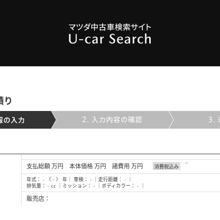
積り
支払総額
万円 本体価格 万円 諸費用 万円
消費税込み
年式： - （ - ） 年｜ 車検： - ｜走行距離： - ｜
排気量： - cc ｜ミッション： - ｜ボディカラー： - ｜
販売店：