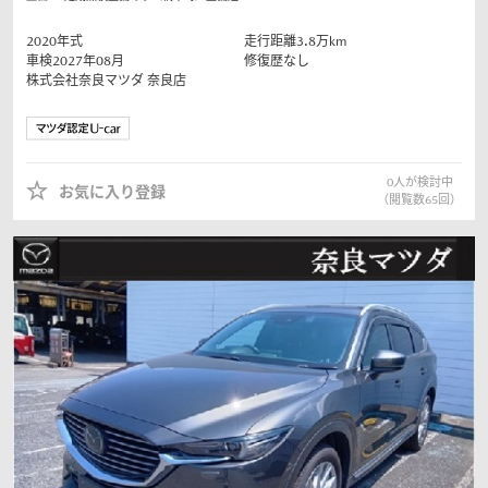
2020
年式
走行距離
3.8
万km
車検2027年08月
修復歴なし
株式会社奈良マツダ
奈良店
0
人が検討中
お気に入り登録
（閲覧数
65
回）