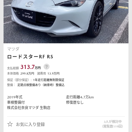
マツダ
ロードスターRF
RS
313.7
万円
支払総額
本体価格
299.8
万円
諸費用
13.9
万円
保証（部分保証）:
1年走行距離無制限保証
整備：
定期点検整備あり（納車時）整備込
2019
年式
走行距離
4.7
万km
車検整備付
修復歴なし
株式会社奈良マツダ
生駒店
3
人が検討中
お気に入り登録
（閲覧数
119
回）