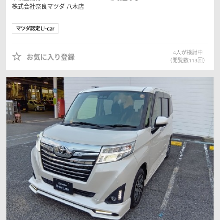
株式会社奈良マツダ
八木店
4
人が検討中
お気に入り登録
（閲覧数
113
回）