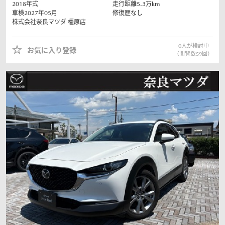
2018
年式
走行距離
5.3
万km
車検2027年05月
修復歴なし
株式会社奈良マツダ
橿原店
0
人が検討中
お気に入り登録
（閲覧数
59
回）