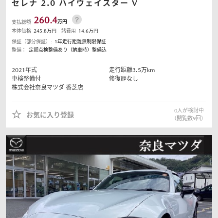
セレナ
2.0 ハイウェイスター V
260.4
万円
支払総額
本体価格
245.8
万円
諸費用
14.6
万円
保証（部分保証）:
1年走行距離無制限保証
整備：
定期点検整備あり（納車時）整備込
2021
年式
走行距離
3.5
万km
車検整備付
修復歴なし
株式会社奈良マツダ
香芝店
0
人が検討中
お気に入り登録
（閲覧数
9
回）