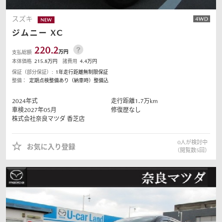
スズキ
ジムニー
XC
220.2
万円
支払総額
本体価格
215.8
万円
諸費用
4.4
万円
保証（部分保証）:
1年走行距離無制限保証
整備：
定期点検整備あり（納車時）整備込
2024
年式
走行距離
1.7
万km
車検2027年05月
修復歴なし
株式会社奈良マツダ
香芝店
0
人が検討中
お気に入り登録
（閲覧数
5
回）