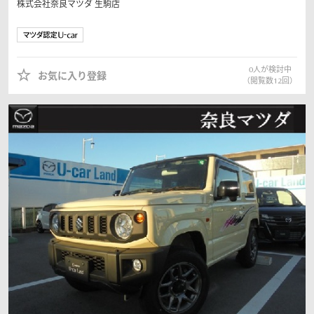
株式会社奈良マツダ
生駒店
0
人が検討中
お気に入り登録
（閲覧数
12
回）