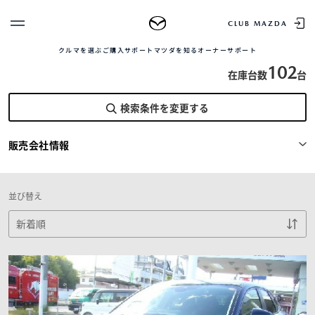
TOP
中古車を探す
正規販売店の魅力
中古車をお求め
CLUB MAZDA
株式会社奈良マツダ
クルマを選ぶ
ご購入サポート
マツダを知る
オーナーサポート
ゲスト 様
クルマを選ぶ
102
在庫台数
台
ログイン
車種・グレード比較
検索条件を変更する
MAZDAのSUV比較
MYページTOP
新規会員登録
QRコード
登録情報の変更
販売会社情報
CLUB MAZDAとは
お知らせ配信の登録・解除
ご購入サポート
ログアウト
クルマ購入ガイド
並び替え
カンタン見積り
販売店検索
試乗車検索
購入相談
マツダを知る