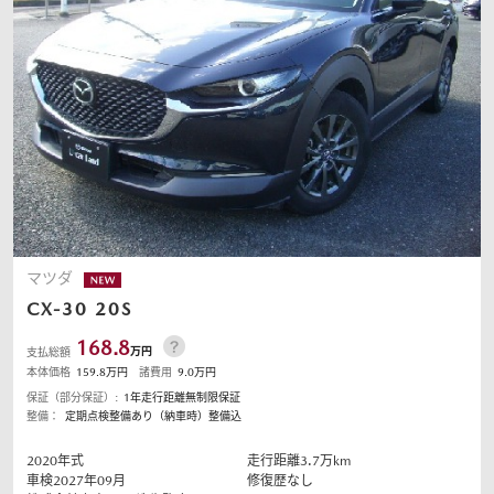
オーナーサポート
中古車
リコール情報
お問合せ/FAQ
マツダ
CX-30
20S
ニュースルーム
168.8
万円
支払総額
本体価格
159.8
万円
諸費用
9.0
万円
企業・IR・採用
保証（部分保証）:
1年走行距離無制限保証
整備：
定期点検整備あり（納車時）整備込
2020
年式
走行距離
3.7
万km
車検2027年09月
修復歴なし