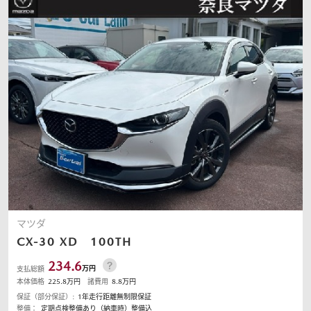
マツダ
CX-30
XD 100TH
234.6
万円
支払総額
本体価格
225.8
万円
諸費用
8.8
万円
保証（部分保証）:
1年走行距離無制限保証
整備：
定期点検整備あり（納車時）整備込