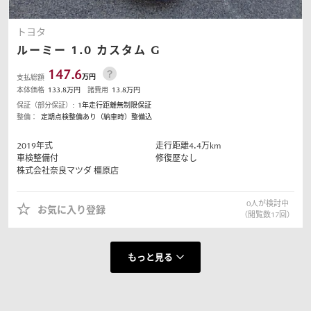
トヨタ
ルーミー
1.0 カスタム G
147.6
万円
支払総額
本体価格
133.8
万円
諸費用
13.8
万円
保証（部分保証）:
1年走行距離無制限保証
整備：
定期点検整備あり（納車時）整備込
2019
年式
走行距離
4.4
万km
車検整備付
修復歴なし
株式会社奈良マツダ
橿原店
0
人が検討中
お気に入り登録
（閲覧数
17
回）
もっと見る