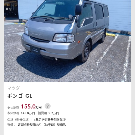
マツダ
ボンゴ
GL
155.0
万円
支払総額
本体価格
145.8
万円
諸費用
9.2
万円
保証（部分保証）:
1年走行距離無制限保証
整備：
定期点検整備あり（納車時）整備込