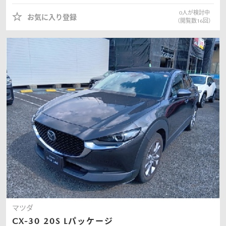
0
人が検討中
お気に入り登録
（閲覧数
16
回）
マツダ
CX-30
20S Lパッケージ