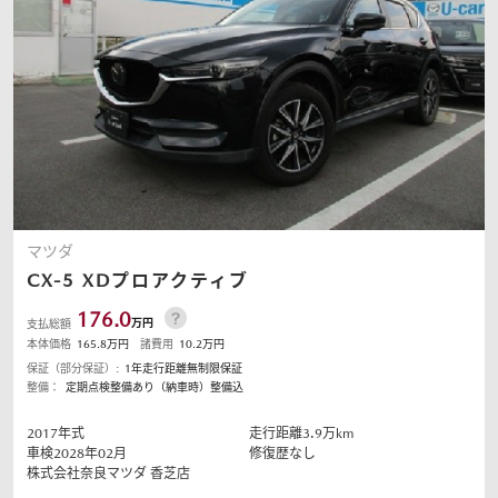
マツダ
CX-5
XDプロアクティブ
176.0
万円
支払総額
本体価格
165.8
万円
諸費用
10.2
万円
保証（部分保証）:
1年走行距離無制限保証
整備：
定期点検整備あり（納車時）整備込
2017
年式
走行距離
3.9
万km
車検2028年02月
修復歴なし
株式会社奈良マツダ
香芝店