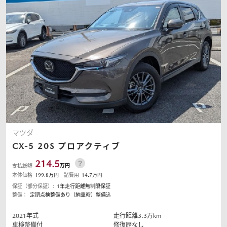
マツダ
CX-5
20S プロアクティブ
214.5
万円
支払総額
本体価格
199.8
万円
諸費用
14.7
万円
保証（部分保証）:
1年走行距離無制限保証
整備：
定期点検整備あり（納車時）整備込
2021
年式
走行距離
3.3
万km
車検整備付
修復歴なし