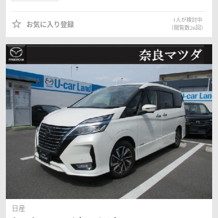
1
人が検討中
お気に入り登録
（閲覧数
26
回）
日産