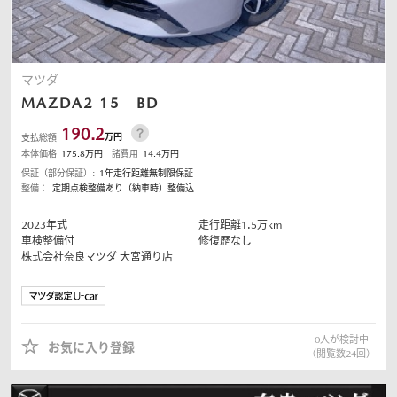
マツダ
MAZDA2
15 BD
190.2
万円
支払総額
本体価格
175.8
万円
諸費用
14.4
万円
保証（部分保証）:
1年走行距離無制限保証
整備：
定期点検整備あり（納車時）整備込
2023
年式
走行距離
1.5
万km
車検整備付
修復歴なし
株式会社奈良マツダ
大宮通り店
0
人が検討中
お気に入り登録
（閲覧数
24
回）