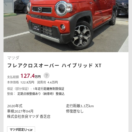
マツダ
フレアクロスオーバー
ハイブリッド XT
127.4
万円
支払総額
本体価格
122.8
万円
諸費用
4.6
万円
保証（部分保証）:
1年走行距離無制限保証
整備：
定期点検整備あり（納車時）整備込
2020
年式
走行距離
3.3
万km
車検2027年04月
修復歴なし
株式会社奈良マツダ
香芝店