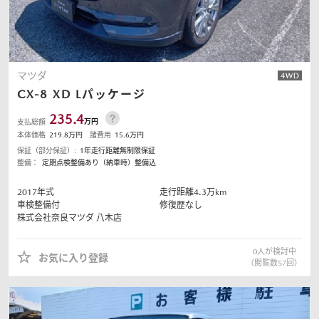
マツダ
CX-8
XD Lパッケージ
235.4
万円
支払総額
本体価格
219.8
万円
諸費用
15.6
万円
保証（部分保証）:
1年走行距離無制限保証
整備：
定期点検整備あり（納車時）整備込
2017
年式
走行距離
4.3
万km
車検整備付
修復歴なし
株式会社奈良マツダ
八木店
0
人が検討中
お気に入り登録
（閲覧数
57
回）