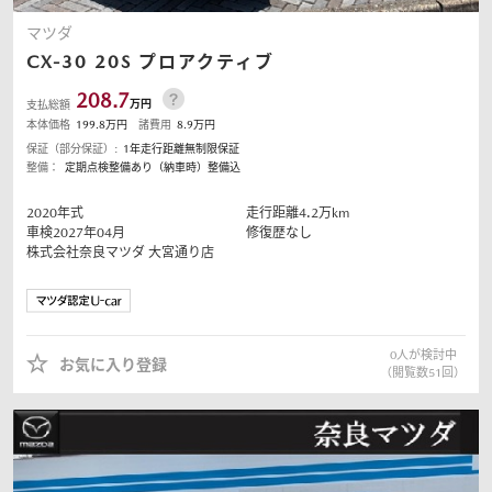
マツダ
CX-30
20S プロアクティブ
208.7
万円
支払総額
本体価格
199.8
万円
諸費用
8.9
万円
保証（部分保証）:
1年走行距離無制限保証
整備：
定期点検整備あり（納車時）整備込
2020
年式
走行距離
4.2
万km
車検2027年04月
修復歴なし
株式会社奈良マツダ
大宮通り店
0
人が検討中
お気に入り登録
（閲覧数
51
回）