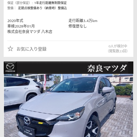
保証（部分保証）:
1年走行距離無制限保証
整備：
定期点検整備あり（納車時）整備込
2020
年式
走行距離
3.4
万km
車検2028年01月
修復歴なし
株式会社奈良マツダ
八木店
0
人が検討中
お気に入り登録
（閲覧数
23
回）