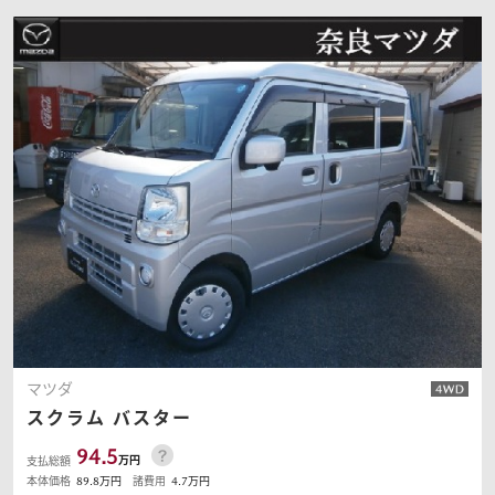
マツダ
スクラム
バスター
94.5
万円
支払総額
本体価格
89.8
万円
諸費用
4.7
万円