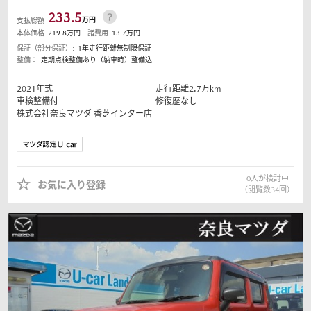
233.5
万円
支払総額
本体価格
219.8
万円
諸費用
13.7
万円
保証（部分保証）:
1年走行距離無制限保証
整備：
定期点検整備あり（納車時）整備込
2021
年式
走行距離
2.7
万km
車検整備付
修復歴なし
株式会社奈良マツダ
香芝インター店
0
人が検討中
お気に入り登録
（閲覧数
34
回）