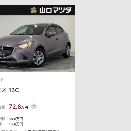
ダ
ミオ
13C
72.8
総額
万円
価格
58.0
万円
用
14.8
万円