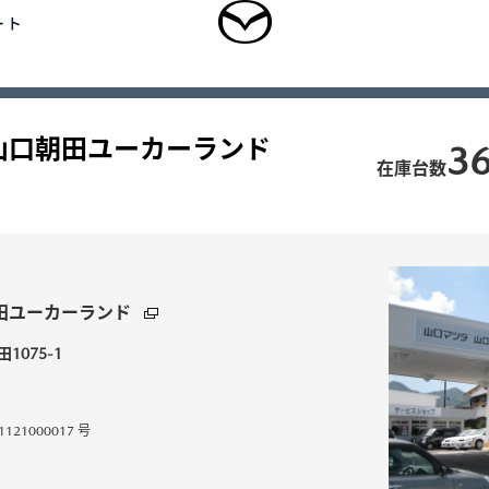
ート
中古車を探す
正規販売店の魅力
中古車をお
山口朝田ユーカーランド
ログイン
3
乗用車
軽自動車
商用車・特装車
福祉車両
在庫台数
新規会員登録
-
-
型 MAZDA CX
5
MAZDA CX
60
田ユーカーランド
UV/クロスオーバー
SUV/クロスオーバー
3,300,000〜（消費税込）
¥3,828,000〜（消費税込）
1075-1
タン見積り
DA TRANS
クティッドサービ
車種・グレード比較
MAZDA BRAND
オーナーアクセサリー
1000017 号
AMA
SPACE OSAKA