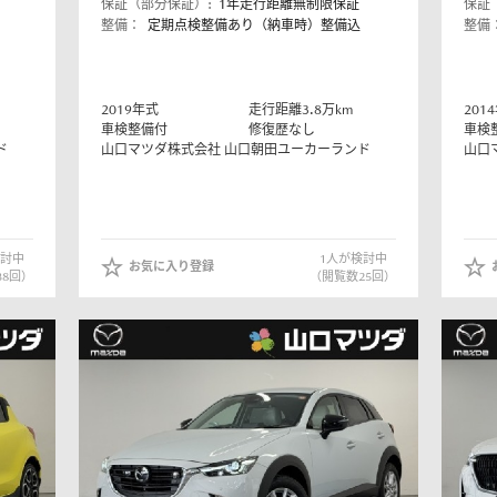
保証（部分保証）:
1年走行距離無制限保証
保証
整備：
定期点検整備あり（納車時）整備込
整備
2019
年式
走行距離
3.8
万km
2014
車検整備付
修復歴なし
車検
ド
山口マツダ株式会社
山口朝田ユーカーランド
山口
討中
1
人が検討中
お気に入り登録
38
回）
（閲覧数
25
回）