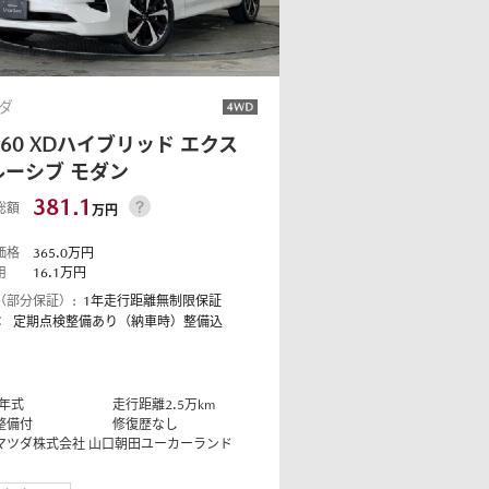
ダ
-60
XDハイブリッド エクス
ルーシブ モダン
381.1
総額
万円
価格
365.0
万円
用
16.1
万円
（部分保証）:
1年走行距離無制限保証
：
定期点検整備あり（納車時）整備込
年式
走行距離
2.5
万km
整備付
修復歴なし
マツダ株式会社
山口朝田ユーカーランド