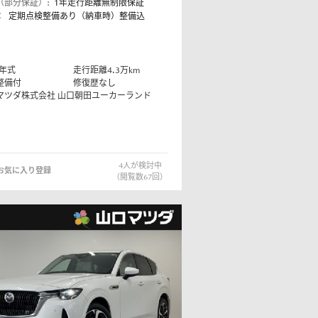
（部分保証）:
1年走行距離無制限保証
：
定期点検整備あり（納車時）整備込
年式
走行距離
4.3
万km
整備付
修復歴なし
マツダ株式会社
山口朝田ユーカーランド
4
人が検討中
お気に入り登録
（閲覧数
67
回）