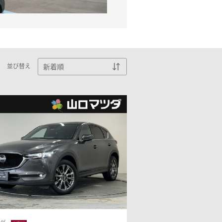
MAZDA3 FASTBACK
5ドアスポーツ
¥2,365,000〜（消費税込）
ウェブカタログのご紹
介
COMMUNITY
並び替え
-
MAZDA CX
3
エコカーラインナップ
SUV/クロスオーバー
¥2,704,900〜（消費税込）
MAZDA DRIVING
カーケア・修理
ACADEMY