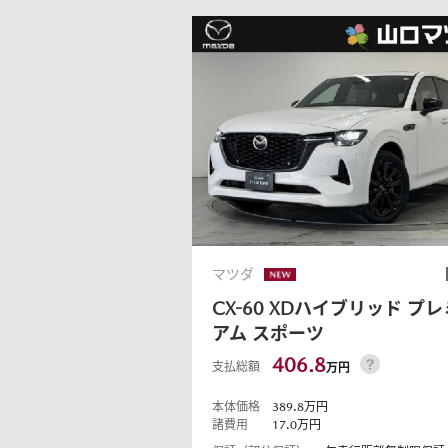
マツダ
CX-60
XDハイブリッド プレ
アム スポーツ
406.8
支払総額
万円
本体価格
389.8
万円
諸費用
17.0
万円