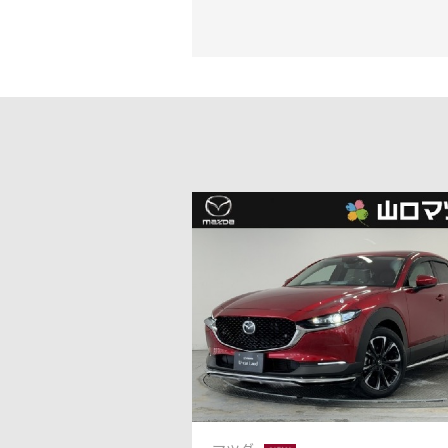
-
MAZDA MX
30
M
オーナーサポート
-
S
ROTARY
EV
¥
SUV/クロスオーバー
試乗車検索
購入
¥4,433,000〜（消費税込）
マツダミュージアム
CLASSIC MAZDA
マツ
中古車
メンテナンス
リコール情報
お問合せ/FAQ
ニュースルーム
MAZDA3 SEDAN
M
中古車検索
クレ
4ドアセダン
ス
¥2,750,000〜（消費税込）
¥
カーライフケア
企業・IR・採用
DISCOVER with
MAZ
サービス体制
新車
MAZDA
RA
ポー