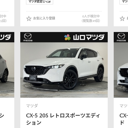
討中
0
人が検討中
お気に入り登録
22
回）
（閲覧数
49
回）
マツダ
マツ
 シ
CX-5
20S レトロスポーツエディ
CX
ト
ション
ド