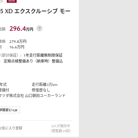
ダ
-5
XD エクスクルーシブ モー
296.4
総額
コーティング
万円
価格
279.8
万円
用
16.6
万円
法規情報
（部分保証）:
1年走行距離無制限保証
：
定期点検整備あり（納車時）整備込
年式
走行距離
3
万km
整備付
修復歴なし
マツダ株式会社
山口朝田ユーカーランド
法規情報
0
人が検討中
お気に入り登録
（閲覧数
29
回）