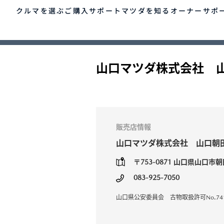
クルマを選ぶ
ご購入サポート
マツダを知る
オーナーサポ
TOP
ゲスト 様
クルマを選ぶ
山口マツダ株式会社 
車種・グレード比較
MAZDAのSUV比較
MYページTOP
ご購入サポート
マツダを知る
オーナーサポート
QRコード
登録情報の変更
CLUB MAZDAとは
お知らせ配信の登録・解除
ご購入サポート
販売店情報
-
MAZDA CX
30
新
ログアウト
クルマ購入ガイド
山口マツダ株式会社 山口朝
SUV/クロスオーバー
S
カンタン見積り
¥2,640,000〜（消費税込）
¥
販売店検索
〒753-0871
山口県山口市朝田
試乗車検索
083-925-7050
購入相談
クルマ購入ガイド
マツダの想い（ブラン
マツダコネクト
カン
MAZ
コネ
山口県公安委員会 古物取扱許可No.74112
ド）
AOY
ス
マツダを知る