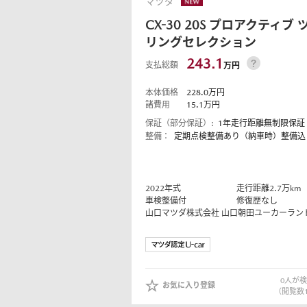
マツダ
CX-30
20S プロアクティブ 
リングセレクション
243.1
-
支払総額
メンテナンスパーツ
メン
MAZDA CX
5
パックdeメンテ
自動
万円
インフォメーション
マツダオートリース・法人の
SUV/クロスオーバー
マツダオフィシャルグ
本体価格
228.0
万円
¥2,810,500〜（消費税込）
諸費用
15.1
万円
ッズ
リコール情報
保証（部分保証）:
1年走行距離無制限保証
整備：
定期点検整備あり（納車時）整備込
タイムズカーレンタル
2022
年式
走行距離
2.7
万km
車検整備付
修復歴なし
山口マツダ株式会社
山口朝田ユーカーラン
マツダオートリース
法人
インフォメーション
リコール情報
0
人が検
お気に入り登録
（閲覧数
タイムズカーレンタル