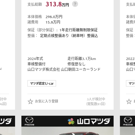
313.8
支払総額
支払
万円
本体価格
298.0
万円
本体
諸費用
15.8
万円
諸費
保証（部分保証）:
1年走行距離無制限保証
保証
整備：
定期点検整備あり（納車時）整備込
整備
2024
年式
走行距離
3.1
万km
2022
車検整備付
修復歴なし
車検
ド
山口マツダ株式会社
山口朝田ユーカーランド
山口
討中
3
人が検討中
お気に入り登録
96
回）
（閲覧数
81
回）