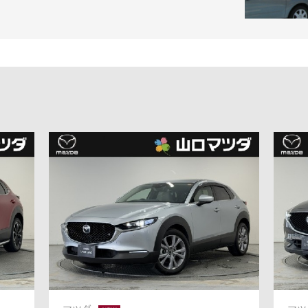
-
AZDA MX
30
MAZDA2
UV/クロスオーバー
コンパクト
2,935,900〜（消費税込）
¥1,720,400〜（消費税込）
相談
長時間モニター試乗体
ダのある暮らし
マツダつくりたいラジ
験実施中
オ
AZDA ROADSTER
MAZDA ROADSTER
ジットプラン
サポカーラインナップ
ポーツ
RF
2,959,000〜（消費税込）
DA SPIRIT
MAZDA SPIRIT
スポーツ
¥3,850,000〜（消費税込）
保証
車検・点検
CING（モータース
RACING ROADSTER
ツ）