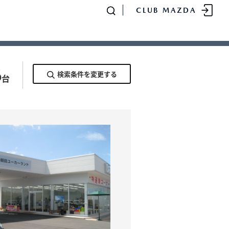
CLUB MAZDA
求めの方へ
6
検索条件を変更する
台
-
MAZDA CX
80
SUV/クロスオーバー
¥4,781,700〜（消費税込）
販売店検索
イベント情報
マニュアル・取扱説明
書