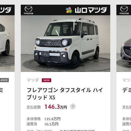
マツダ
マツ
ミ
フレアワゴン
タフスタイル ハイ
デ
ブリッド XS
146.3
支払総額
支払
万円
本体価格
135.8
万円
本体
諸費用
10.5
万円
諸費