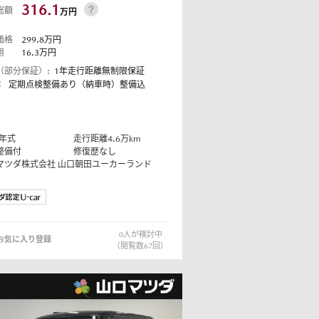
316.1
総額
万円
価格
299.8
万円
用
16.3
万円
（部分保証）:
1年走行距離無制限保証
：
定期点検整備あり（納車時）整備込
年式
走行距離
4.6
万km
整備付
修復歴なし
マツダ株式会社
山口朝田ユーカーランド
0
人が検討中
お気に入り登録
（閲覧数
67
回）