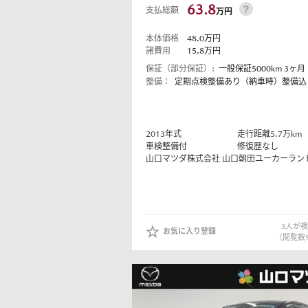
63.8
支払総額
万円
本体価格
48.0
万円
諸費用
15.8
万円
保証（部分保証）:
一般保証5000km 3ヶ月
整備：
定期点検整備あり（納車時）整備込
2013
年式
走行距離
5.7
万km
車検整備付
修復歴なし
山口マツダ株式会社
山口朝田ユーカーラン
3
人が検
お気に入り登録
（閲覧数