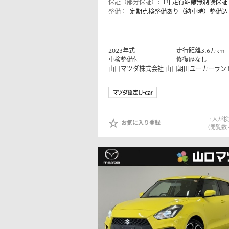
保証（部分保証）:
1年走行距離無制限保証
整備：
定期点検整備あり（納車時）整備込
2023
年式
走行距離
3.6
万km
車検整備付
修復歴なし
山口マツダ株式会社
山口朝田ユーカーラン
1
人が検
お気に入り登録
（閲覧数