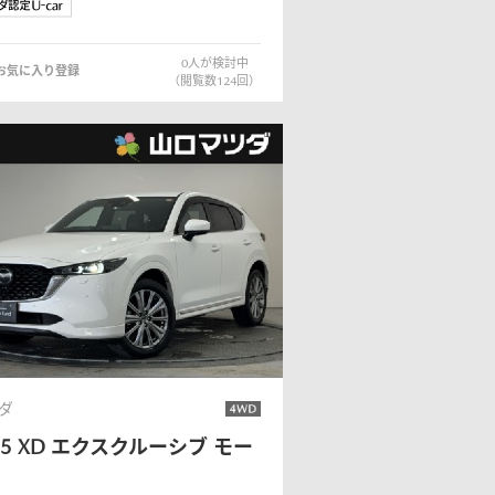
0
人が検討中
お気に入り登録
（閲覧数
124
回）
ダ
-5
XD エクスクルーシブ モー