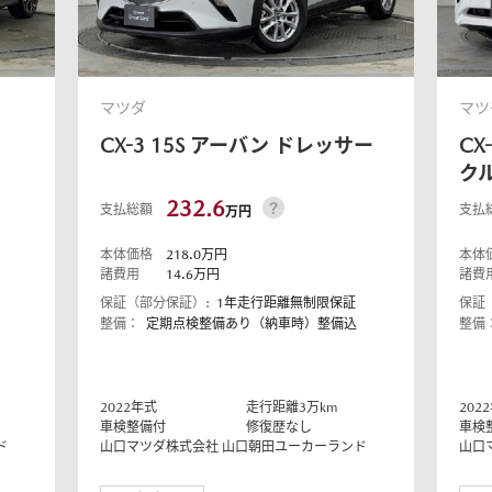
マツダ
マツ
CX-3
15S アーバン ドレッサー
CX
ク
232.6
支払総額
支払
万円
本体価格
218.0
万円
本体
諸費用
14.6
万円
諸費
保証（部分保証）:
1年走行距離無制限保証
保証
整備：
定期点検整備あり（納車時）整備込
整備
2022
年式
走行距離
3
万km
2022
車検整備付
修復歴なし
車検
ド
山口マツダ株式会社
山口朝田ユーカーランド
山口