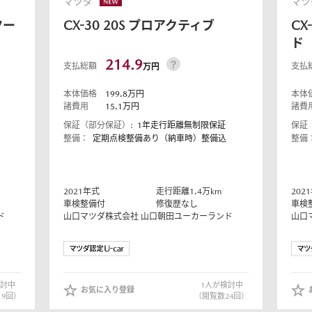
マツダ
マツ
ツー
CX-30
20S プロアクティブ
CX
ド
214.9
支払総額
支払
テナンスノート
車保険
延長保証
万円
お客様
本体価格
199.8
万円
本体
諸費用
15.1
万円
諸費
お引越しのとき
万が一の時は
保証（部分保証）:
1年走行距離無制限保証
保証
整備：
定期点検整備あり（納車時）整備込
整備
2021
年式
走行距離
1.4
万km
2021
車検整備付
修復歴なし
車検
ド
山口マツダ株式会社
山口朝田ユーカーランド
山口
のお客様
お引越しのとき
万が一の時は
討中
1
人が検討中
お気に入り登録
19
回）
（閲覧数
24
回）