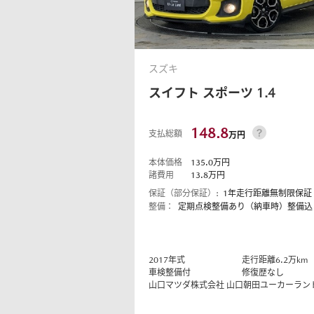
スズキ
スイフト
スポーツ 1.4
148.8
支払総額
万円
本体価格
135.0
万円
諸費用
13.8
万円
保証（部分保証）:
1年走行距離無制限保証
整備：
定期点検整備あり（納車時）整備込
2017
年式
走行距離
6.2
万km
車検整備付
修復歴なし
山口マツダ株式会社
山口朝田ユーカーラン