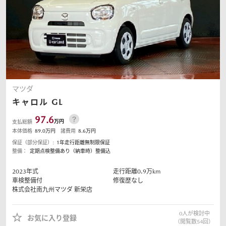
マツダ
キャロル
GL
97.6
万円
支払総額
本体価格
89.0
万円
諸費用
8.6
万円
保証（部分保証）:
1年走行距離無制限保証
整備：
定期点検整備あり（納車時）整備込
2023
年式
走行距離
0.9
万km
車検整備付
修復歴なし
株式会社南九州マツダ
新栄店
0
人が検討中
お気に入り登録
（閲覧数
54
回）