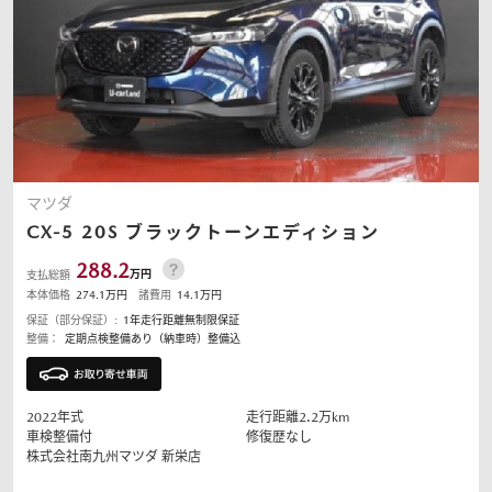
マツダ
CX-5
20S ブラックトーンエディション
288.2
万円
支払総額
本体価格
274.1
万円
諸費用
14.1
万円
保証（部分保証）:
1年走行距離無制限保証
整備：
定期点検整備あり（納車時）整備込
2022
年式
走行距離
2.2
万km
車検整備付
修復歴なし
株式会社南九州マツダ
新栄店