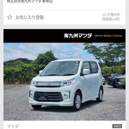
株式会社南九州マツダ
新栄店
0
人が検討中
お気に入り登録
（閲覧数
49
回）
マツダ