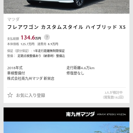
マツダ
フレアワゴン
カスタムスタイル ハイブリッド XS
134.6
万円
支払総額
本体価格
125.7
万円
諸費用
8.9
万円
保証（部分保証）:
1年走行距離無制限保証
整備：
定期点検整備あり（納車時）整備込
2018
年式
走行距離
4.6
万km
車検整備付
修復歴なし
株式会社南九州マツダ
新栄店
3
人が検討中
お気に入り登録
（閲覧数
182
回）