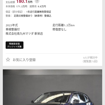
180.1
万円
支払総額
本体価格
171.3
万円
諸費用
8.8
万円
保証（部分保証）:
1年走行距離無制限保証
整備：
定期点検整備あり（納車時）整備込
2023
年式
走行距離
1.3
万km
車検整備付
修復歴なし
株式会社南九州マツダ
新栄店
0
人が検討中
お気に入り登録
（閲覧数
73
回）