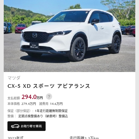
マツダ
CX-5
XD スポーツ アピアランス
294.0
万円
支払総額
本体価格
279.4
万円
諸費用
14.6
万円
保証（部分保証）:
1年走行距離無制限保証
整備：
定期点検整備あり（納車時）整備込
2023
年式
走行距離
3.3
万km