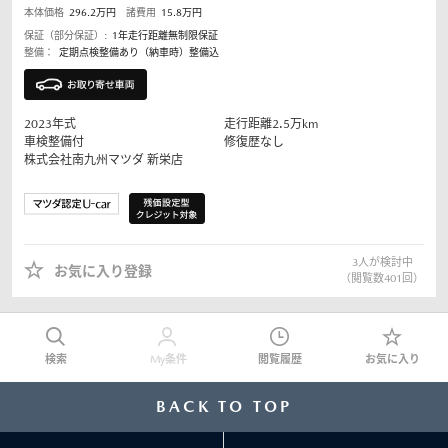
本体価格
296.2
万円
諸費用
15.8
万円
保証（部分保証）:
1年走行距離無制限保証
整備：
定期点検整備あり（納車時）整備込
2023
年式
走行距離
2.5
万km
車検整備付
修復歴なし
株式会社南九州マツダ
新栄店
3
人が検討中
お気に入り登録
（閲覧数
401
回）
検索
My条件
閲覧履歴
お気に入り
BACK TO TOP