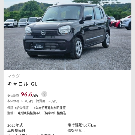
オーナーサポート
中古車
リコール情報
お問合せ/FAQ
マツダ
キャロル
GL
ニュースルーム
96.6
万円
支払総額
本体価格
88.0
万円
諸費用
8.6
万円
企業・IR・採用
保証（部分保証）:
1年走行距離無制限保証
整備：
定期点検整備あり（納車時）整備込
2023
年式
走行距離
1.6
万km
車検整備付
修復歴なし