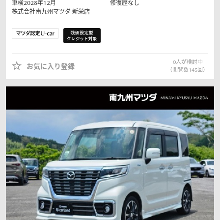
車検2028年12月
修復歴なし
株式会社南九州マツダ
新栄店
0
人が検討中
お気に入り登録
（閲覧数
145
回）