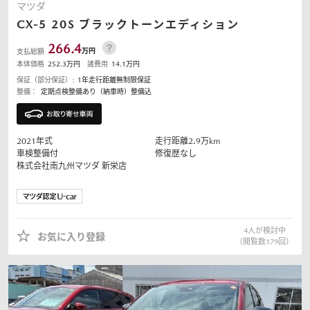
マツダ
CX-5
20S ブラックトーンエディション
266.4
万円
支払総額
本体価格
252.3
万円
諸費用
14.1
万円
保証（部分保証）:
1年走行距離無制限保証
整備：
定期点検整備あり（納車時）整備込
2021
年式
走行距離
2.9
万km
車検整備付
修復歴なし
株式会社南九州マツダ
新栄店
4
人が検討中
お気に入り登録
（閲覧数
179
回）