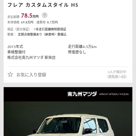
フレア
カスタムスタイル HS
78.5
万円
支払総額
本体価格
69.8
万円
諸費用
8.7
万円
保証（部分保証）:
1年走行距離無制限保証
整備：
定期点検整備あり（納車時）整備込
2015
年式
走行距離
4.5
万km
車検整備付
修復歴なし
株式会社南九州マツダ
新栄店
0
人が検討中
お気に入り登録
（閲覧数
74
回）