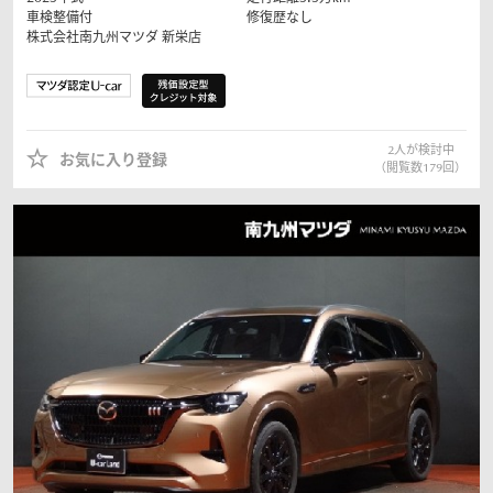
車検整備付
修復歴なし
株式会社南九州マツダ
新栄店
2
人が検討中
お気に入り登録
（閲覧数
179
回）