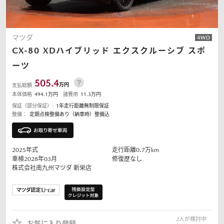
マツダ
CX-80
XDハイブリッド エクスクルーシブ スポ
ーツ
505.4
万円
支払総額
本体価格
494.1
万円
諸費用
11.3
万円
保証（部分保証）:
1年走行距離無制限保証
整備：
定期点検整備あり（納車時）整備込
2025
年式
走行距離
0.7
万km
車検2028年03月
修復歴なし
株式会社南九州マツダ
新栄店
2
人が検討中
お気に入り登録