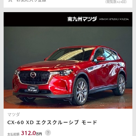
（閲覧数
424
回）
マツダ
CX-60
XD エクスクルーシブ モード
312.0
万円
支払総額