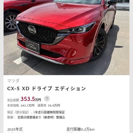
マツダ
CX-5
XD ドライブ エディション
353.5
万円
支払総額
本体価格
343.1
万円
諸費用
10.4
万円
保証（部分保証）:
1年走行距離無制限保証
整備：
定期点検整備あり（納車時）整備込
2025
年式
走行距離
0.2
万km