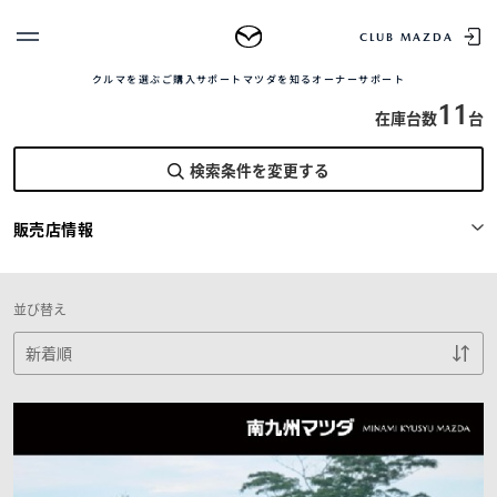
TOP
中古車を探す
正規販売店の魅力
中古車をお求め
CLUB MAZDA
株式会社南九州マツダ 新栄店
クルマを選ぶ
ご購入サポート
マツダを知る
オーナーサポート
ゲスト 様
クルマを選ぶ
11
在庫台数
台
ログイン
車種・グレード比較
検索条件を変更する
MAZDAのSUV比較
MYページTOP
新規会員登録
QRコード
登録情報の変更
販売店情報
CLUB MAZDAとは
お知らせ配信の登録・解除
ご購入サポート
ログアウト
クルマ購入ガイド
並び替え
カンタン見積り
販売店検索
試乗車検索
購入相談
マツダを知る