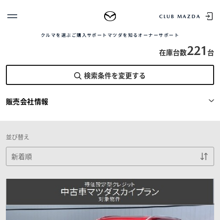
TOP
中古車を探す
正規販売店の魅力
中古車をお求め
CLUB MAZDA
マツダ中販株式会社
クルマを選ぶ
ご購入サポート
マツダを知る
オーナーサポート
ゲスト 様
クルマを選ぶ
221
在庫台数
台
ログイン
車種・グレード比較
検索条件を変更する
MAZDAのSUV比較
MYページTOP
新規会員登録
QRコード
登録情報の変更
販売会社情報
CLUB MAZDAとは
お知らせ配信の登録・解除
ご購入サポート
ログアウト
クルマ購入ガイド
並び替え
カンタン見積り
販売店検索
試乗車検索
購入相談
マツダを知る