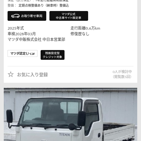
保証（部分保証）:
1年走行距離無制限保証
整備：
定期点検整備あり（納車時）整備込
2025
年式
走行距離
0.6
万km
車検2028年03月
修復歴なし
マツダ中販株式会社
中日本営業部
0
人が検討中
お気に入り登録
（閲覧数
5
回）