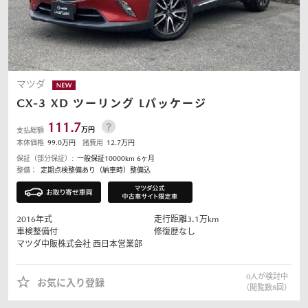
マツダ
CX-3
XD ツーリング Lパッケージ
111.7
万円
支払総額
本体価格
99.0
万円
諸費用
12.7
万円
保証（部分保証）:
一般保証10000km 6ヶ月
整備：
定期点検整備あり（納車時）整備込
2016
年式
走行距離
3.1
万km
車検整備付
修復歴なし
マツダ中販株式会社
西日本営業部
0
人が検討中
お気に入り登録
（閲覧数
8
回）