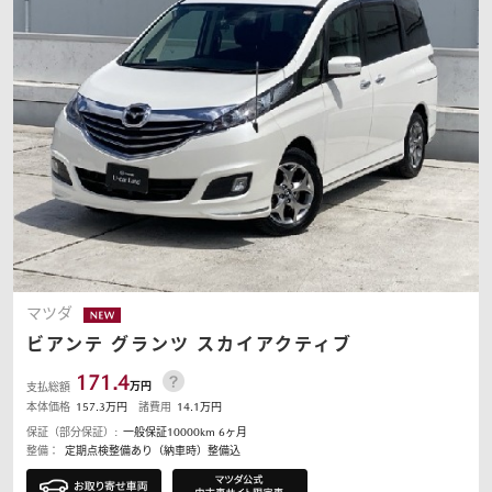
マツダ
ビアンテ
グランツ スカイアクティブ
171.4
万円
支払総額
本体価格
157.3
万円
諸費用
14.1
万円
保証（部分保証）:
一般保証10000km 6ヶ月
整備：
定期点検整備あり（納車時）整備込