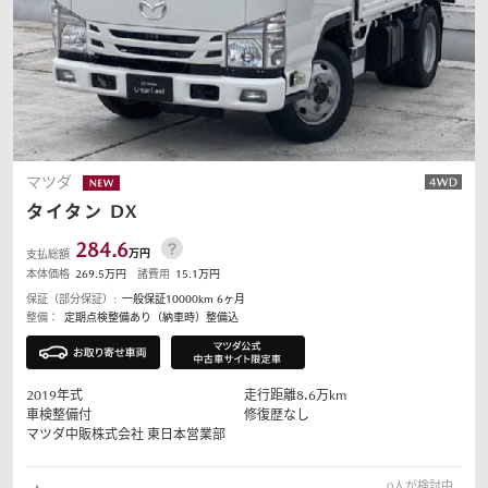
マツダ
タイタン
DX
284.6
万円
支払総額
本体価格
269.5
万円
諸費用
15.1
万円
保証（部分保証）:
一般保証10000km 6ヶ月
整備：
定期点検整備あり（納車時）整備込
2019
年式
走行距離
8.6
万km
車検整備付
修復歴なし
マツダ中販株式会社
東日本営業部
0
人が検討中