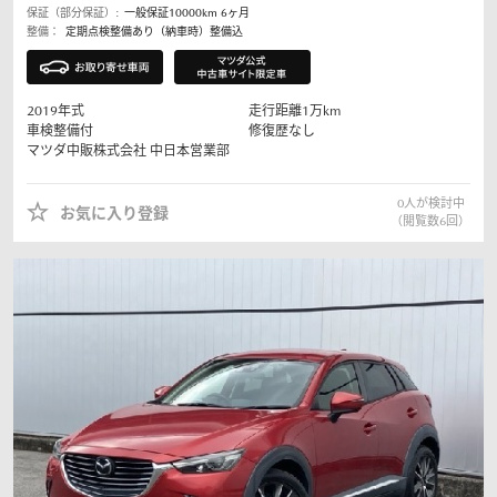
保証（部分保証）:
一般保証10000km 6ヶ月
整備：
定期点検整備あり（納車時）整備込
2019
年式
走行距離
1
万km
車検整備付
修復歴なし
マツダ中販株式会社
中日本営業部
0
人が検討中
お気に入り登録
（閲覧数
6
回）