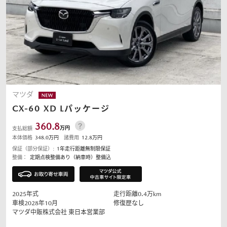
マツダ
CX-60
XD Lパッケージ
360.8
万円
支払総額
本体価格
348.0
万円
諸費用
12.8
万円
保証（部分保証）:
1年走行距離無制限保証
整備：
定期点検整備あり（納車時）整備込
2025
年式
走行距離
0.4
万km
車検2028年10月
修復歴なし
マツダ中販株式会社
東日本営業部