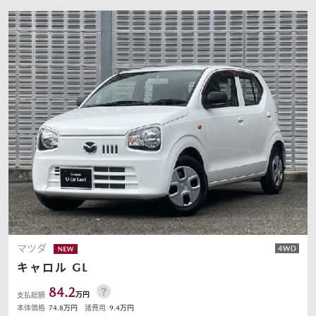
マツダ
キャロル
GL
84.2
万円
支払総額
本体価格
74.8
万円
諸費用
9.4
万円