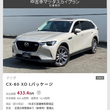
マツダ
CX-80
XD Lパッケージ
433.4
万円
支払総額
本体価格
421.0
万円
諸費用
12.4
万円
保証（部分保証）:
1年走行距離無制限保証
整備：
定期点検整備あり（納車時）整備込