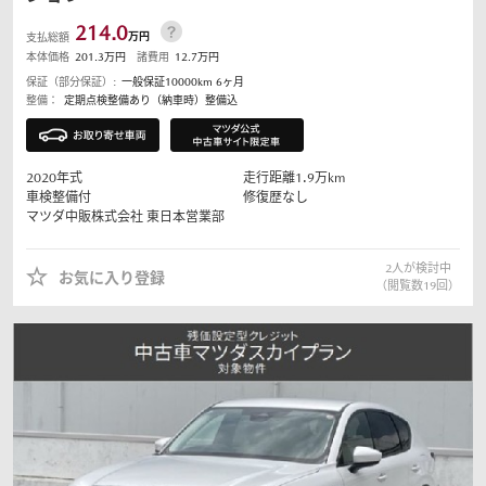
214.0
万円
支払総額
本体価格
201.3
万円
諸費用
12.7
万円
保証（部分保証）:
一般保証10000km 6ヶ月
整備：
定期点検整備あり（納車時）整備込
2020
年式
走行距離
1.9
万km
車検整備付
修復歴なし
マツダ中販株式会社
東日本営業部
2
人が検討中
お気に入り登録
（閲覧数
19
回）