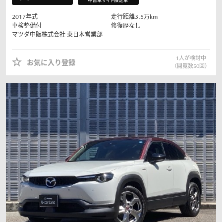
2017
年式
走行距離
3.5
万km
車検整備付
修復歴なし
マツダ中販株式会社
東日本営業部
1
人が検討中
お気に入り登録
（閲覧数
50
回）