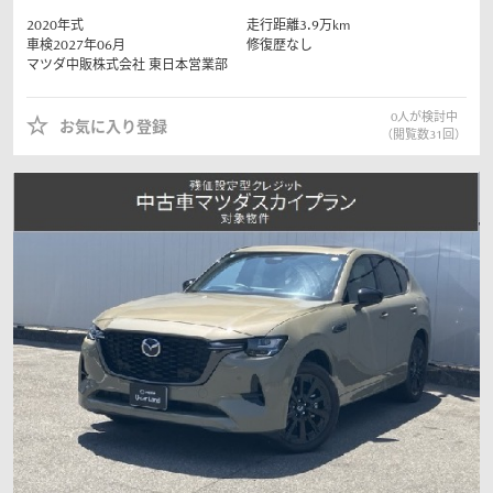
2020
年式
走行距離
3.9
万km
車検2027年06月
修復歴なし
マツダ中販株式会社
東日本営業部
0
人が検討中
お気に入り登録
（閲覧数
31
回）