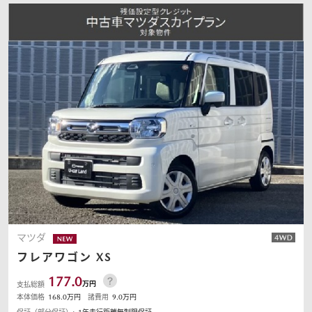
マツダ
フレアワゴン
XS
177.0
万円
支払総額
本体価格
168.0
万円
諸費用
9.0
万円