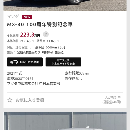
マツダ
MX-30
100周年特別記念車
223.3
万円
支払総額
本体価格
212.3
万円
諸費用
11.0
万円
保証（部分保証）:
一般保証10000km 6ヶ月
整備：
定期点検整備あり（納車時）整備込
2021
年式
走行距離
3
万km
車検2028年01月
修復歴なし
マツダ中販株式会社
中日本営業部
1
人が検討中
お気に入り登録
（閲覧数
48
回）