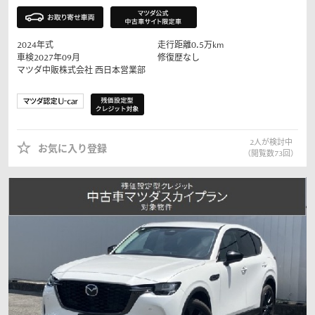
2024
年式
走行距離
0.5
万km
車検2027年09月
修復歴なし
マツダ中販株式会社
西日本営業部
2
人が検討中
お気に入り登録
（閲覧数
73
回）