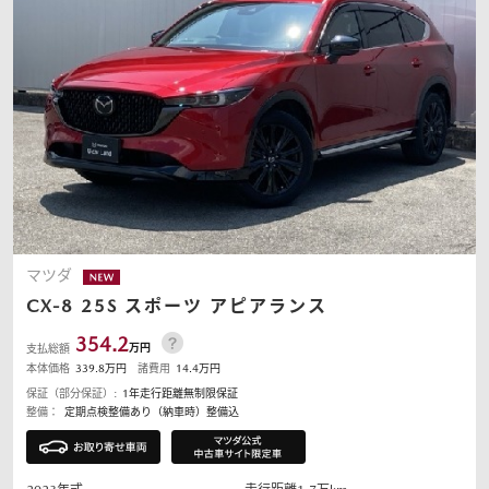
オーナーサポート
中古車
リコール情報
お問合せ/FAQ
マツダ
CX-8
25S スポーツ アピアランス
ニュースルーム
354.2
万円
支払総額
本体価格
339.8
万円
諸費用
14.4
万円
企業・IR・採用
保証（部分保証）:
1年走行距離無制限保証
整備：
定期点検整備あり（納車時）整備込