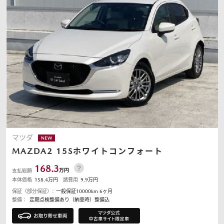
マツダ
MAZDA2
15Sホワイトコンフォート
168.3
万円
支払総額
本体価格
158.4
万円
諸費用
9.9
万円
保証（部分保証）:
一般保証10000km 6ヶ月
整備：
定期点検整備あり（納車時）整備込