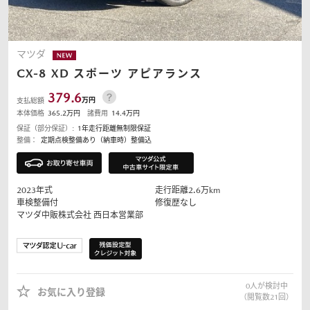
マツダ
CX-8
XD スポーツ アピアランス
379.6
万円
支払総額
本体価格
365.2
万円
諸費用
14.4
万円
保証（部分保証）:
1年走行距離無制限保証
整備：
定期点検整備あり（納車時）整備込
2023
年式
走行距離
2.6
万km
車検整備付
修復歴なし
マツダ中販株式会社
西日本営業部
0
人が検討中
お気に入り登録
（閲覧数
21
回）