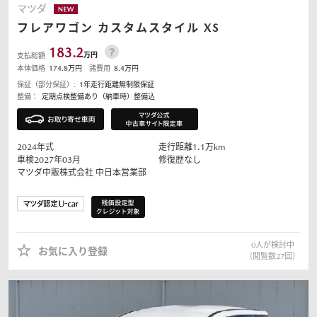
マツダ
フレアワゴン
カスタムスタイル XS
183.2
万円
支払総額
本体価格
174.8
万円
諸費用
8.4
万円
保証（部分保証）:
1年走行距離無制限保証
整備：
定期点検整備あり（納車時）整備込
2024
年式
走行距離
1.1
万km
車検2027年03月
修復歴なし
マツダ中販株式会社
中日本営業部
0
人が検討中
お気に入り登録
（閲覧数
27
回）