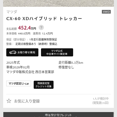
マツダ
CX-60
XDハイブリッド トレッカー
452.4
万円
支払総額
本体価格
440.0
万円
諸費用
12.4
万円
保証（部分保証）:
1年走行距離無制限保証
整備：
定期点検整備あり（納車時）整備込
2025
年式
走行距離
0.3
万km
車検2028年02月
修復歴なし
マツダ中販株式会社
西日本営業部
1
人が検討中
お気に入り登録
（閲覧数
35
回）