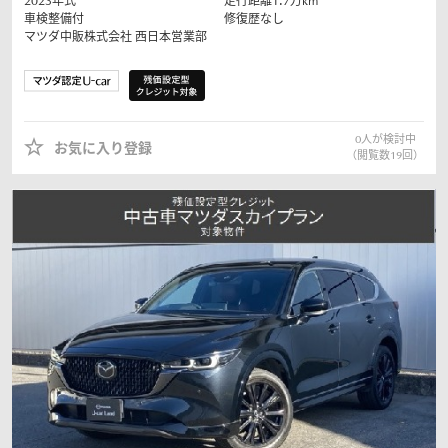
2023
年式
走行距離
1.7
万km
車検整備付
修復歴なし
マツダ中販株式会社
西日本営業部
0
人が検討中
お気に入り登録
（閲覧数
19
回）