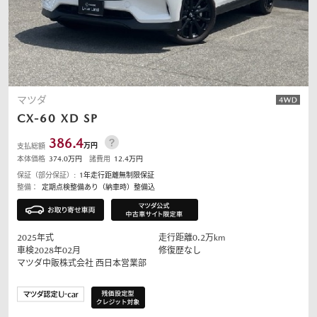
マツダ
CX-60
XD SP
386.4
万円
支払総額
本体価格
374.0
万円
諸費用
12.4
万円
保証（部分保証）:
1年走行距離無制限保証
整備：
定期点検整備あり（納車時）整備込
2025
年式
走行距離
0.2
万km
車検2028年02月
修復歴なし
マツダ中販株式会社
西日本営業部