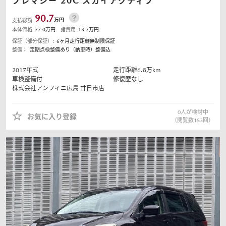
プレマシー
20C スカイアクティブ
90.7
万円
支払総額
本体価格
77.0
万円
諸費用
13.7
万円
保証（部分保証）:
6ヶ月走行距離無制限保証
整備：
定期点検整備あり（納車時）整備込
2017
年式
走行距離
6.8
万km
車検整備付
修復歴なし
株式会社アンフィニ広島
廿日市店
0
人が検討中
お気に入り登録
（閲覧数
153
回）