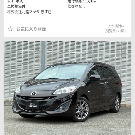
2015
年式
走行距離
7.5
万km
車検整備付
修復歴なし
株式会社北陸マツダ
春江店
1
人が検討中
お気に入り登録
（閲覧数
225
回）