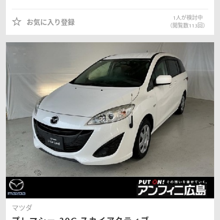
1
人が検討中
お気に入り登録
（閲覧数
113
回）
マツダ