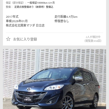
保証（部分保証）:
一般保証10000km 6ヶ月
整備：
定期点検整備あり（納車時）整備込
2017
年式
走行距離
4.9
万km
車検2028年01月
修復歴なし
株式会社北関東マツダ
日立店
2
人が検討中
お気に入り登録
（閲覧数
458
回）