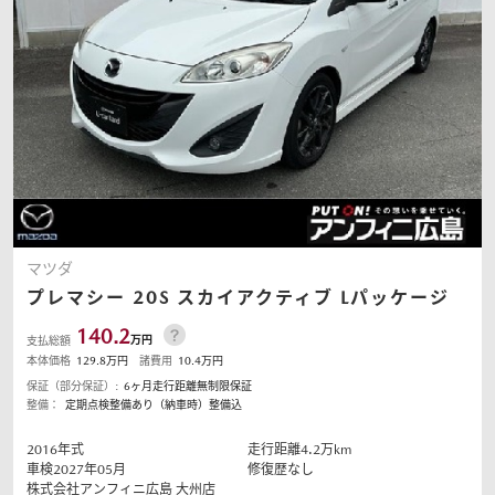
マツダ
プレマシー
20S スカイアクティブ Lパッケージ
140.2
万円
支払総額
本体価格
129.8
万円
諸費用
10.4
万円
保証（部分保証）:
6ヶ月走行距離無制限保証
整備：
定期点検整備あり（納車時）整備込
2016
年式
走行距離
4.2
万km
車検2027年05月
修復歴なし
株式会社アンフィニ広島
大州店