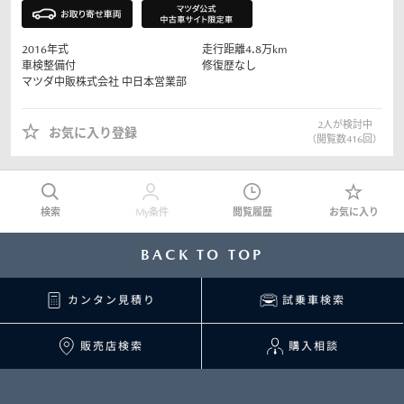
2016
年式
走行距離
4.8
万km
車検整備付
修復歴なし
マツダ中販株式会社
中日本営業部
2
人が検討中
お気に入り登録
（閲覧数
416
回）
検索
My条件
閲覧履歴
お気に入り
BACK TO TOP
カンタン見積り
試乗車検索
販売店検索
購入相談