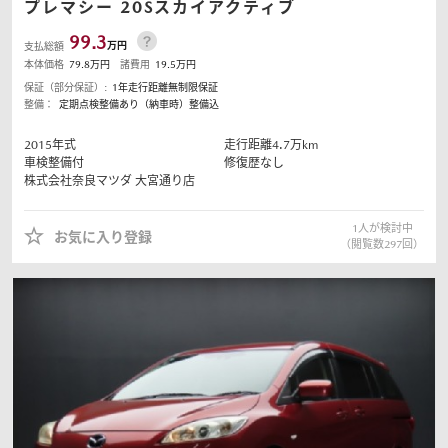
プレマシー
20Sスカイアクティブ
99.3
万円
支払総額
本体価格
79.8
万円
諸費用
19.5
万円
保証（部分保証）:
1年走行距離無制限保証
整備：
定期点検整備あり（納車時）整備込
2015
年式
走行距離
4.7
万km
車検整備付
修復歴なし
株式会社奈良マツダ
大宮通り店
1
人が検討中
お気に入り登録
（閲覧数
297
回）