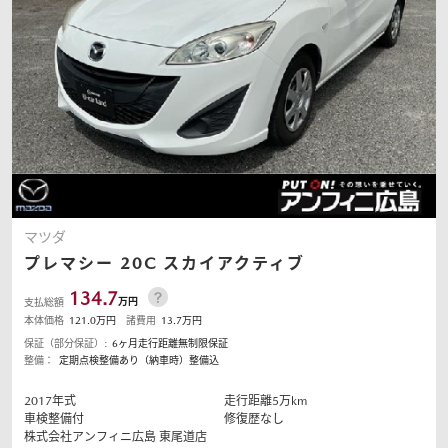
オーナーサポート
中古車
リコール情報
マツダ
お問合せ/FAQ
プレマシー
20C スカイアクティブ
ニュースルーム
134.7
万円
支払総額
本体価格
121.0
万円
諸費用
13.7
万円
企業・IR・採用
保証（部分保証）:
6ヶ月走行距離無制限保証
整備：
定期点検整備あり（納車時）整備込
2017
年式
走行距離
5
万km
車検整備付
修復歴なし
株式会社アンフィニ広島
東尾道店