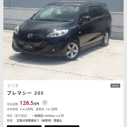
マツダ
プレマシー
20S
128.5
万円
支払総額
本体価格
114.4
万円
諸費用
14.1
万円
保証（部分保証）:
一般保証10000km 6ヶ月
整備：
定期点検整備あり（納車時）整備込