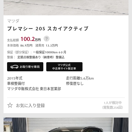
マツダ
プレマシー
20S スカイアクティブ
100.2
万円
支払総額
本体価格
86.9
万円
諸費用
13.3
万円
保証（部分保証）:
一般保証10000km 6ヶ月
整備：
定期点検整備あり（納車時）整備込
2015
年式
走行距離
5.6
万km
車検整備付
修復歴なし
マツダ中販株式会社
東日本営業部
1
人が検討中
お気に入り登録
（閲覧数
258
回）