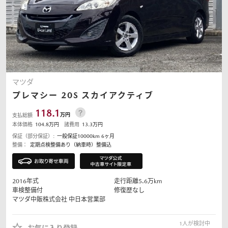
マツダ
プレマシー
20S スカイアクティブ
118.1
万円
支払総額
本体価格
104.8
万円
諸費用
13.3
万円
保証（部分保証）:
一般保証10000km 6ヶ月
整備：
定期点検整備あり（納車時）整備込
2016
年式
走行距離
5.6
万km
車検整備付
修復歴なし
マツダ中販株式会社
中日本営業部
1
人が検討中