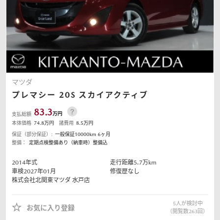
マツダ
プレマシー
20S スカイアクティブ
83.3
万円
支払総額
本体価格
74.8
万円
諸費用
8.5
万円
保証（部分保証）:
一般保証10000km 6ヶ月
整備：
定期点検整備あり（納車時）整備込
2014
年式
走行距離
5.7
万km
車検2027年01月
修復歴なし
株式会社北関東マツダ
水戸店
5
人が検討中
お気に入り登録
（閲覧数
263
回）