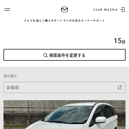
TOP
中古車を探す
正規販売店の魅力
中古車をお求め
CLUB MAZDA
マツダ プレマシー
クルマを選ぶ
ご購入サポート
マツダを知る
オーナーサポート
ゲスト 様
クルマを選ぶ
ログイン
15
車種・グレード比較
台
MAZDAのSUV比較
MYページTOP
新規会員登録
QRコード
検索条件を変更する
登録情報の変更
CLUB MAZDAとは
お知らせ配信の登録・解除
ご購入サポート
並び替え
ログアウト
クルマ購入ガイド
カンタン見積り
販売店検索
試乗車検索
購入相談
マツダを知る