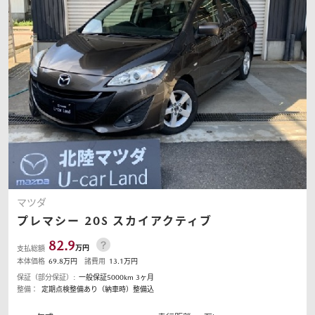
マツダ
プレマシー
20S スカイアクティブ
82.9
万円
支払総額
本体価格
69.8
万円
諸費用
13.1
万円
保証（部分保証）:
一般保証5000km 3ヶ月
整備：
定期点検整備あり（納車時）整備込