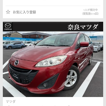
1
人が検討中
お気に入り登録
（閲覧数
514
回）
マツダ