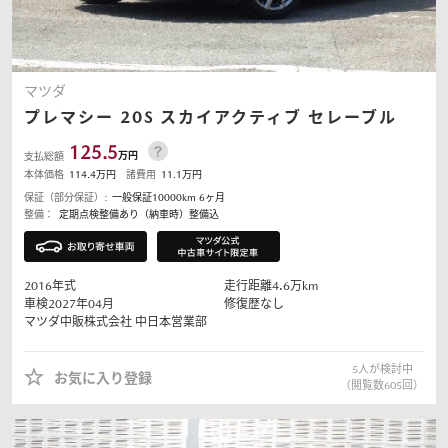
マツダ
プレマシー
20S スカイアクティブ セレーブル
125.5
万円
支払総額
本体価格
114.4
万円
諸費用
11.1
万円
保証（部分保証）:
一般保証10000km 6ヶ月
整備：
定期点検整備あり（納車時）整備込
2016
年式
走行距離
4.6
万km
車検2027年04月
修復歴なし
マツダ中販株式会社
中日本営業部
5
人が検討中
お気に入り登録
（閲覧数
605
回）