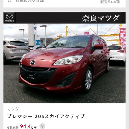
お気に入り登録
（閲覧数
160
回）
マツダ
プレマシー
20Sスカイアクティブ
94.4
万円
支払総額