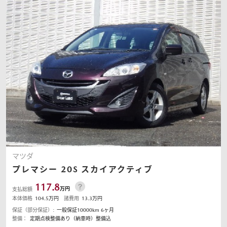
マツダ
プレマシー
20S スカイアクティブ
117.8
万円
支払総額
本体価格
104.5
万円
諸費用
13.3
万円
保証（部分保証）:
一般保証10000km 6ヶ月
整備：
定期点検整備あり（納車時）整備込