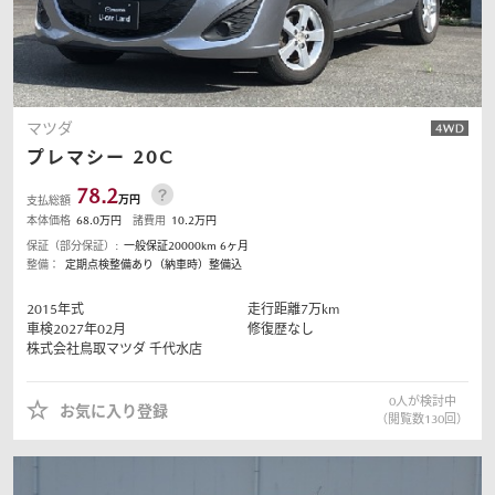
マツダ
プレマシー
20C
78.2
万円
支払総額
本体価格
68.0
万円
諸費用
10.2
万円
保証（部分保証）:
一般保証20000km 6ヶ月
整備：
定期点検整備あり（納車時）整備込
2015
年式
走行距離
7
万km
車検2027年02月
修復歴なし
株式会社鳥取マツダ
千代水店
0
人が検討中
お気に入り登録
（閲覧数
130
回）