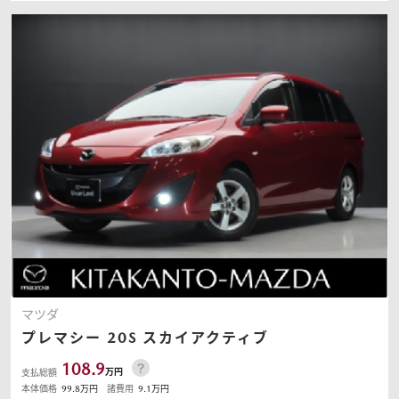
マツダ
プレマシー
20S スカイアクティブ
108.9
万円
支払総額
本体価格
99.8
万円
諸費用
9.1
万円