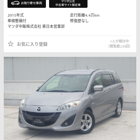
2015
年式
走行距離
4.4
万km
車検整備付
修復歴なし
マツダ中販株式会社
東日本営業部
1
人が検討中
お気に入り登録
（閲覧数
230
回）