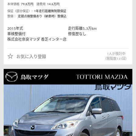
本体価格
79.8
万円
諸費用
14.6
万円
保証（部分保証）:
1年走行距離無制限保証
整備：
定期点検整備あり（納車時）整備込
2015
年式
走行距離
5.3
万km
車検整備付
修復歴なし
株式会社奈良マツダ
香芝インター店
1
人が検討中
お気に入り登録
（閲覧数
131
回）