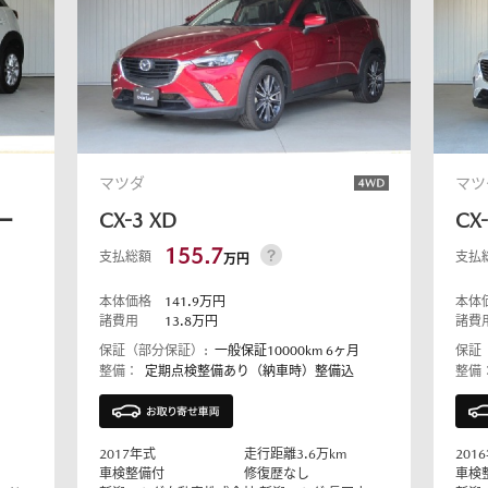
マツダ
マツ
ー
CX-3
XD
CX
155.7
支払総額
支払
万円
本体価格
141.9
万円
本体
諸費用
13.8
万円
諸費
保証（部分保証）:
一般保証10000km 6ヶ月
保証
整備：
定期点検整備あり（納車時）整備込
整備
2017
年式
走行距離
3.6
万km
2016
車検整備付
修復歴なし
車検