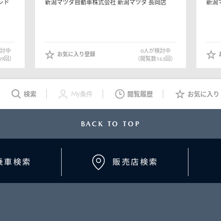
ンド
新潟マツダ自動車株式会社
新潟マツダ 長岡店
新潟
討中
0
人が検討中
お気に入り登録
89
回）
（閲覧数
163
回）
検索
My条件
閲覧履歴
お気に入り
BACK TO TOP
乗車検索
販売店検索