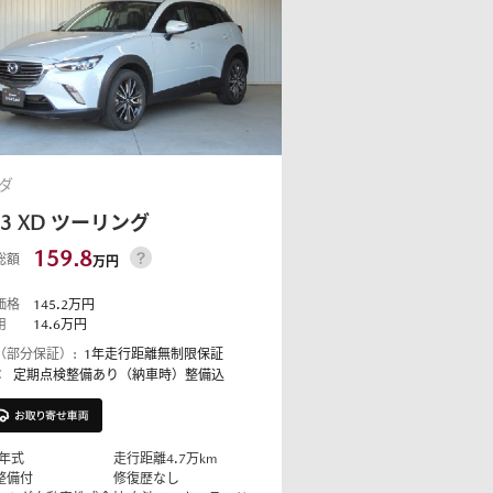
ダ
-3
XD ツーリング
159.8
総額
万円
価格
145.2
万円
用
14.6
万円
（部分保証）:
1年走行距離無制限保証
：
定期点検整備あり（納車時）整備込
年式
走行距離
4.7
万km
整備付
修復歴なし