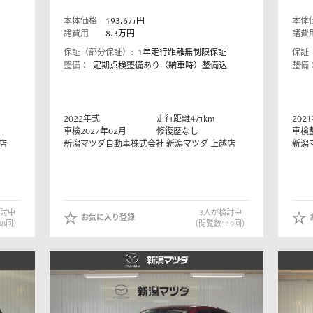
本体価格
193.6
万円
本体
諸費用
8.3
万円
諸費
保証（部分保証）:
1年走行距離無制限保証
保証
整備：
定期点検整備あり（納車時）整備込
整備
テナンスノート
車保険
延長保証
お客様
2022
年式
走行距離
4
万km
2021
お引越しのとき
万が一の時は
車検2027年02月
修復歴なし
車検
店
新潟マツダ自動車株式会社
新潟マツダ 上越店
新潟
討中
3
人が検討中
お気に入り登録
88
回）
（閲覧数
119
回）
のお客様
お引越しのとき
万が一の時は