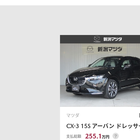
-
MAZDA MX
30
M
オーナーサポート
-
S
ROTARY
EV
¥
SUV/クロスオーバー
試乗車検索
購入
¥4,433,000〜（消費税込）
マツダミュージアム
CLASSIC MAZDA
マツ
中古車
メンテナンス
リコール情報
お問合せ/FAQ
ニュースルーム
MAZDA3 SEDAN
M
中古車検索
クレ
4ドアセダン
ス
¥2,750,000〜（消費税込）
¥
カーライフケア
企業・IR・採用
DISCOVER with
MAZ
サービス体制
新車
マツダ
MAZDA
RA
CX-3
15S アーバン ドレッサ
ポー
255.1
支払総額
万円