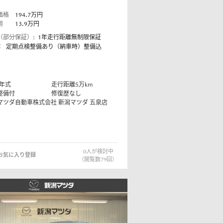
価格
194.7
万円
用
13.9
万円
（部分保証）:
1年走行距離無制限保証
：
定期点検整備あり（納車時）整備込
コーティング
年式
走行距離
5
万km
法規情報
整備付
修復歴なし
マツダ自動車株式会社
新潟マツダ 五泉店
0
人が検討中
お気に入り登録
（閲覧数
79
回）
法規情報