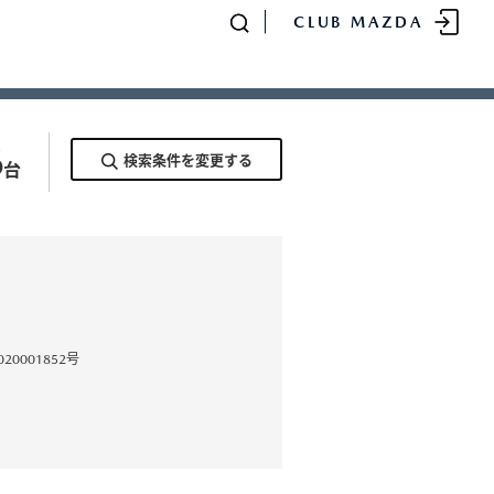
CLUB MAZDA
求めの方へ
6
検索条件を変更する
台
-
MAZDA CX
80
SUV/クロスオーバー
¥4,781,700〜（消費税込）
0001852号
販売店検索
イベント情報
マニュアル・取扱説明
書