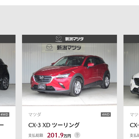
-
AZDA MX
30
MAZDA2
UV/クロスオーバー
コンパクト
2,935,900〜（消費税込）
¥1,720,400〜（消費税込）
相談
長時間モニター試乗体
ダのある暮らし
マツダつくりたいラジ
験実施中
オ
AZDA ROADSTER
MAZDA ROADSTER
ジットプラン
サポカーラインナップ
ポーツ
RF
2,959,000〜（消費税込）
DA SPIRIT
MAZDA SPIRIT
スポーツ
¥3,850,000〜（消費税込）
保証
車検・点検
マツダ
マツ
CING（モータース
RACING ROADSTER
ー
CX-3
XD ツーリング
CX
ツ）
201.9
支払総額
支払
万円