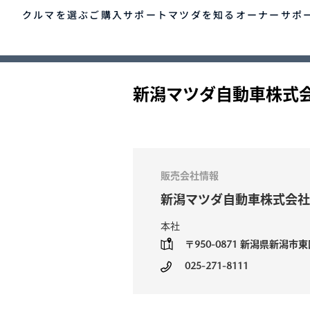
クルマを選ぶ
ご購入サポート
マツダを知る
オーナーサポ
TOP
ゲスト 様
クルマを選ぶ
新潟マツダ自動車株式
車種・グレード比較
MAZDAのSUV比較
MYページTOP
ご購入サポート
マツダを知る
オーナーサポート
QRコード
登録情報の変更
CLUB MAZDAとは
お知らせ配信の登録・解除
ご購入サポート
販売会社情報
-
MAZDA CX
30
新
ログアウト
クルマ購入ガイド
新潟マツダ自動車株式会社
SUV/クロスオーバー
S
カンタン見積り
¥2,640,000〜（消費税込）
¥
販売店検索
本社
試乗車検索
〒950-0871
新潟県新潟市東区
購入相談
クルマ購入ガイド
マツダの想い（ブラン
マツダコネクト
カン
MAZ
コネ
025-271-8111
ド）
AOY
ス
マツダを知る