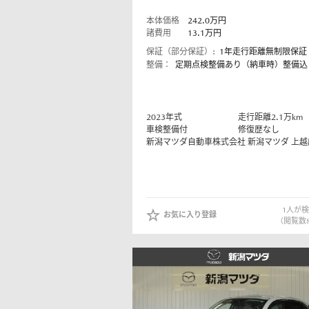
本体価格
242.0
万円
諸費用
13.1
万円
保証（部分保証）:
1年走行距離無制限保証
整備：
定期点検整備あり（納車時）整備込
-
メンテナンスパーツ
メン
MAZDA CX
5
パックdeメンテ
自動
インフォメーション
マツダオートリース・法人の
SUV/クロスオーバー
マツダオフィシャルグ
¥2,810,500〜（消費税込）
ッズ
2023
年式
走行距離
2.1
万km
リコール情報
車検整備付
修復歴なし
タイムズカーレンタル
新潟マツダ自動車株式会社
新潟マツダ 上越
1
人が検
お気に入り登録
（閲覧数
マツダオートリース
法人
インフォメーション
リコール情報
タイムズカーレンタル