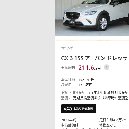
マツダ
CX-3
15S アーバン ドレッサ
211.6
支払総額
万円
本体価格
198.0
万円
諸費用
13.6
万円
保証（部分保証）:
1年走行距離無制限保証
整備：
定期点検整備あり（納車時）整備込
2021
年式
走行距離
4.8
万km
車検整備付
修復歴なし