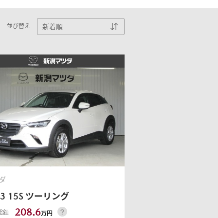
MAZDA3 FASTBACK
並び替え
5ドアスポーツ
¥2,365,000〜（消費税込）
ウェブカタログのご紹
介
COMMUNITY
-
MAZDA CX
3
エコカーラインナップ
SUV/クロスオーバー
¥2,704,900〜（消費税込）
MAZDA DRIVING
カーケア・修理
ダ
ACADEMY
-3
15S ツーリング
208.6
総額
万円