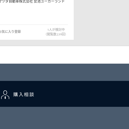
マツダ自動車株式会社
女池ユーカーランド
1
人が検討中
お気に入り登録
（閲覧数
239
回）
購入相談