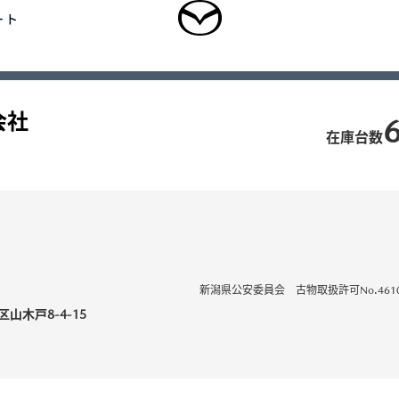
ート
中古車を探す
正規販売店の魅力
中古車をお
会社
ログイン
乗用車
軽自動車
商用車・特装車
福祉車両
在庫台数
新規会員登録
-
-
型 MAZDA CX
5
MAZDA CX
60
UV/クロスオーバー
SUV/クロスオーバー
3,300,000〜（消費税込）
¥3,828,000〜（消費税込）
新潟県公安委員会 古物取扱許可No.46102
山木戸8-4-15
タン見積り
DA TRANS
クティッドサービ
車種・グレード比較
MAZDA BRAND
オーナーアクセサリー
AMA
SPACE OSAKA