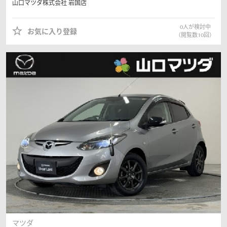
山口マツダ株式会社
岩国店
0
人が検討中
お気に入り登録
（閲覧数
10
回）
マツダ