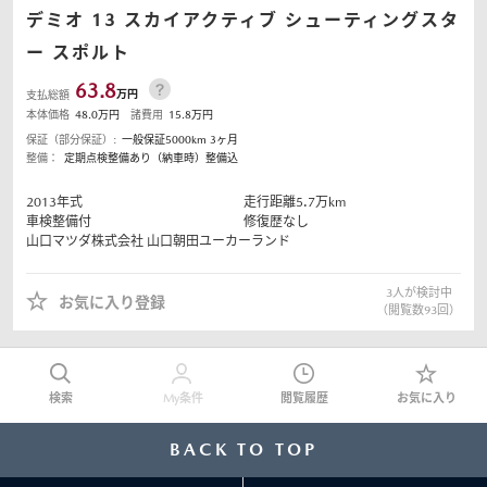
デミオ
13 スカイアクティブ シューティングスタ
ー スポルト
63.8
万円
支払総額
本体価格
48.0
万円
諸費用
15.8
万円
保証（部分保証）:
一般保証5000km 3ヶ月
整備：
定期点検整備あり（納車時）整備込
2013
年式
走行距離
5.7
万km
車検整備付
修復歴なし
山口マツダ株式会社
山口朝田ユーカーランド
3
人が検討中
お気に入り登録
（閲覧数
93
回）
検索
My条件
閲覧履歴
お気に入り
BACK TO TOP