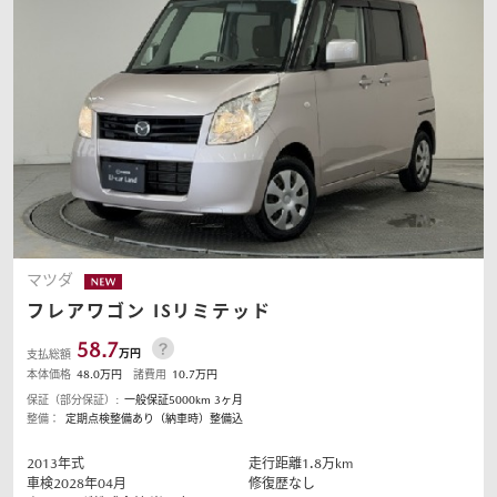
オーナーサポート
中古車
リコール情報
お問合せ/FAQ
マツダ
フレアワゴン
ISリミテッド
ニュースルーム
58.7
万円
支払総額
本体価格
48.0
万円
諸費用
10.7
万円
企業・IR・採用
保証（部分保証）:
一般保証5000km 3ヶ月
整備：
定期点検整備あり（納車時）整備込
2013
年式
走行距離
1.8
万km
車検2028年04月
修復歴なし