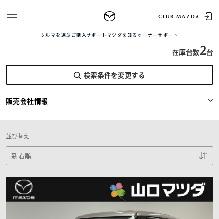
TOP
中古車を探す
正規販売店の魅力
中古車をお求め
CLUB MAZDA
山口マツダ株式会社
クルマを選ぶ
ご購入サポート
マツダを知る
オーナーサポート
ゲスト 様
クルマを選ぶ
2
在庫台数
台
ログイン
車種・グレード比較
検索条件を変更する
MAZDAのSUV比較
MYページTOP
新規会員登録
QRコード
登録情報の変更
販売会社情報
CLUB MAZDAとは
お知らせ配信の登録・解除
ご購入サポート
ログアウト
クルマ購入ガイド
並び替え
カンタン見積り
販売店検索
試乗車検索
購入相談
マツダを知る