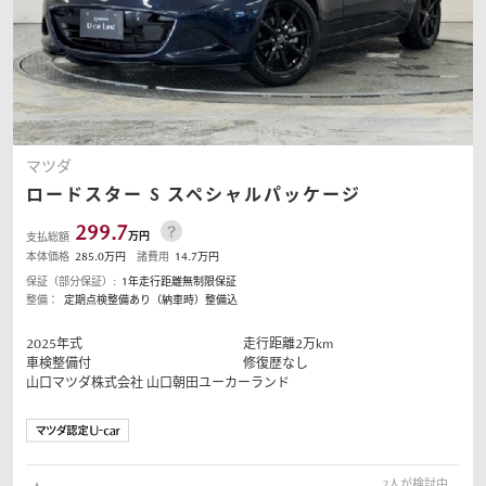
マツダ
ロードスター
S スペシャルパッケージ
299.7
万円
支払総額
本体価格
285.0
万円
諸費用
14.7
万円
保証（部分保証）:
1年走行距離無制限保証
整備：
定期点検整備あり（納車時）整備込
2025
年式
走行距離
2
万km
車検整備付
修復歴なし
山口マツダ株式会社
山口朝田ユーカーランド
2
人が検討中