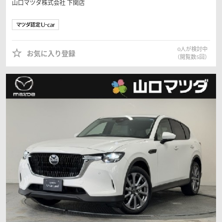
山口マツダ株式会社
下関店
0
人が検討中
お気に入り登録
（閲覧数
5
回）