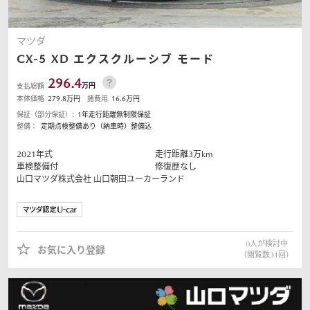
マツダ
CX-5
XD エクスクルーシブ モード
296.4
万円
支払総額
本体価格
279.8
万円
諸費用
16.6
万円
保証（部分保証）:
1年走行距離無制限保証
整備：
定期点検整備あり（納車時）整備込
2021
年式
走行距離
3
万km
車検整備付
修復歴なし
山口マツダ株式会社
山口朝田ユーカーランド
0
人が検討中
お気に入り登録
（閲覧数
31
回）