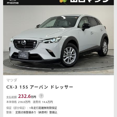
マツダ
CX-3
15S アーバン ドレッサー
232.6
万円
支払総額
本体価格
218.0
万円
諸費用
14.6
万円
保証（部分保証）:
1年走行距離無制限保証
整備：
定期点検整備あり（納車時）整備込