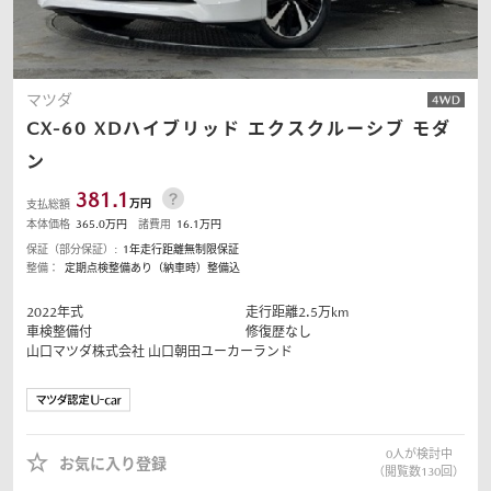
マツダ
CX-60
XDハイブリッド エクスクルーシブ モダ
ン
381.1
万円
支払総額
本体価格
365.0
万円
諸費用
16.1
万円
保証（部分保証）:
1年走行距離無制限保証
整備：
定期点検整備あり（納車時）整備込
2022
年式
走行距離
2.5
万km
車検整備付
修復歴なし
山口マツダ株式会社
山口朝田ユーカーランド
0
人が検討中
お気に入り登録
（閲覧数
130
回）