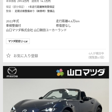
本体価格
299.8
万円
諸費用
16.3
万円
保証（部分保証）:
1年走行距離無制限保証
整備：
定期点検整備あり（納車時）整備込
2022
年式
走行距離
4.6
万km
車検整備付
修復歴なし
山口マツダ株式会社
山口朝田ユーカーランド
0
人が検討中
お気に入り登録
（閲覧数
67
回）