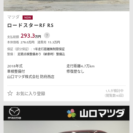
マツダ
ロードスターRF
RS
293.3
万円
支払総額
本体価格
278.0
万円
諸費用
15.3
万円
保証（部分保証）:
1年走行距離無制限保証
整備：
定期点検整備あり（納車時）整備込
2018
年式
走行距離
4.7
万km
車検整備付
修復歴なし
山口マツダ株式会社
防府西店
1
人が検討中
お気に入り登録
（閲覧数
40
回）