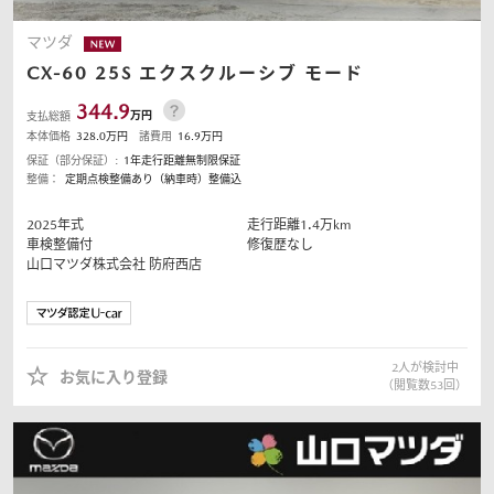
マツダ
CX-60
25S エクスクルーシブ モード
344.9
万円
支払総額
本体価格
328.0
万円
諸費用
16.9
万円
保証（部分保証）:
1年走行距離無制限保証
整備：
定期点検整備あり（納車時）整備込
2025
年式
走行距離
1.4
万km
車検整備付
修復歴なし
山口マツダ株式会社
防府西店
2
人が検討中
お気に入り登録
（閲覧数
53
回）