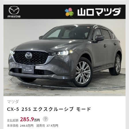
マツダ
CX-5
25S エクスクルーシブ モード
285.9
万円
支払総額
本体価格
248.0
万円
諸費用
37.9
万円