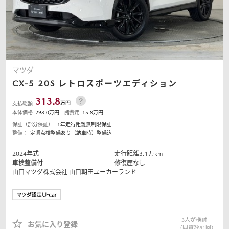
マツダ
CX-5
20S レトロスポーツエディション
313.8
万円
支払総額
本体価格
298.0
万円
諸費用
15.8
万円
保証（部分保証）:
1年走行距離無制限保証
整備：
定期点検整備あり（納車時）整備込
2024
年式
走行距離
3.1
万km
車検整備付
修復歴なし
山口マツダ株式会社
山口朝田ユーカーランド
3
人が検討中
お気に入り登録
（閲覧数
81
回）