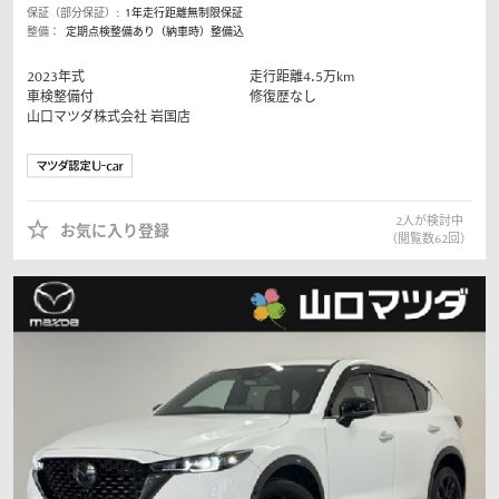
保証（部分保証）:
1年走行距離無制限保証
整備：
定期点検整備あり（納車時）整備込
2023
年式
走行距離
4.5
万km
車検整備付
修復歴なし
山口マツダ株式会社
岩国店
2
人が検討中
お気に入り登録
（閲覧数
62
回）