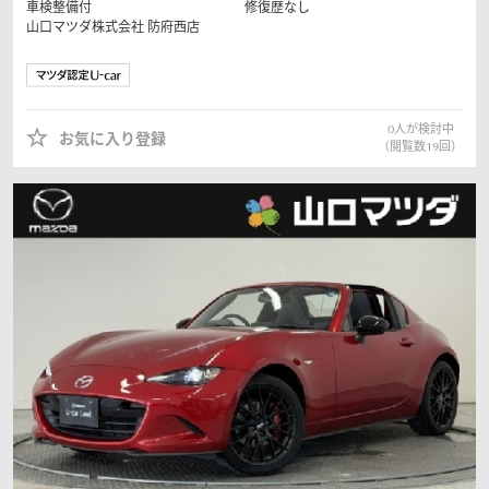
車検整備付
修復歴なし
山口マツダ株式会社
防府西店
0
人が検討中
お気に入り登録
（閲覧数
19
回）