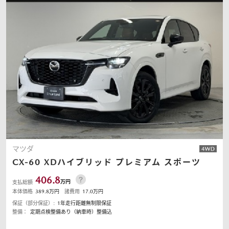
マツダ
CX-60
XDハイブリッド プレミアム スポーツ
406.8
万円
支払総額
本体価格
389.8
万円
諸費用
17.0
万円
保証（部分保証）:
1年走行距離無制限保証
整備：
定期点検整備あり（納車時）整備込