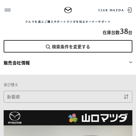
TOP
中古車を探す
正規販売店の魅力
中古車をお求め
CLUB MAZDA
山口マツダ株式会社
クルマを選ぶ
ご購入サポート
マツダを知る
オーナーサポート
ゲスト 様
クルマを選ぶ
38
在庫台数
台
ログイン
車種・グレード比較
検索条件を変更する
MAZDAのSUV比較
MYページTOP
新規会員登録
QRコード
登録情報の変更
販売会社情報
CLUB MAZDAとは
お知らせ配信の登録・解除
ご購入サポート
ログアウト
クルマ購入ガイド
並び替え
カンタン見積り
販売店検索
試乗車検索
購入相談
マツダを知る