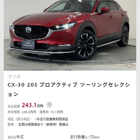
マツダ
CX-30
20S プロアクティブ ツーリングセレクシ
ョン
243.1
万円
支払総額
本体価格
228.0
万円
諸費用
15.1
万円
保証（部分保証）:
1年走行距離無制限保証
整備：
定期点検整備あり（納車時）整備込
2022
年式
走行距離
2.7
万km