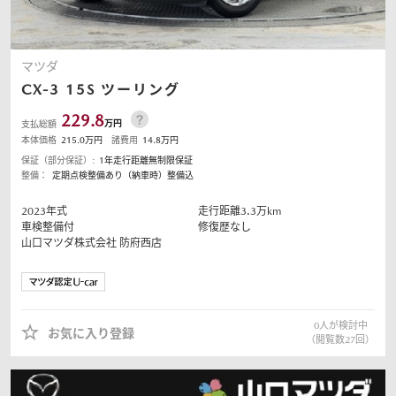
マツダ
CX-3
15S ツーリング
229.8
万円
支払総額
本体価格
215.0
万円
諸費用
14.8
万円
保証（部分保証）:
1年走行距離無制限保証
整備：
定期点検整備あり（納車時）整備込
2023
年式
走行距離
3.3
万km
車検整備付
修復歴なし
山口マツダ株式会社
防府西店
0
人が検討中
お気に入り登録
（閲覧数
27
回）