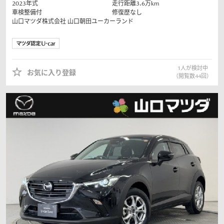
2023
年式
走行距離
3.6
万km
車検整備付
修復歴なし
山口マツダ株式会社
山口朝田ユーカーランド
1
人が検討中
お気に入り登録
（閲覧数
44
回）