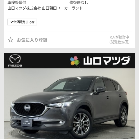
車検整備付
修復歴なし
山口マツダ株式会社
山口朝田ユーカーランド
0
人が検討中
お気に入り登録
（閲覧数
26
回）