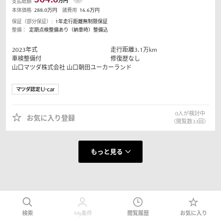
万円
支払総額
本体価格
288.0
万円
諸費用
16.6
万円
保証（部分保証）:
1年走行距離無制限保証
整備：
定期点検整備あり（納車時）整備込
2023
年式
走行距離
3.1
万km
車検整備付
修復歴なし
山口マツダ株式会社
山口朝田ユーカーランド
0
人が検討中
お気に入り登録
（閲覧数
33
回）
もっと見る
検索
My条件
閲覧履歴
お気に入り