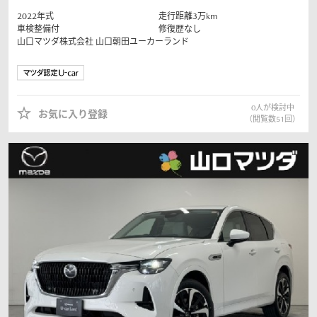
2022
年式
走行距離
3
万km
車検整備付
修復歴なし
山口マツダ株式会社
山口朝田ユーカーランド
0
人が検討中
お気に入り登録
（閲覧数
51
回）