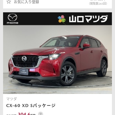
お気に入り登録
（閲覧数
265
回）
マツダ
CX-60
XD Sパッケージ
304.6