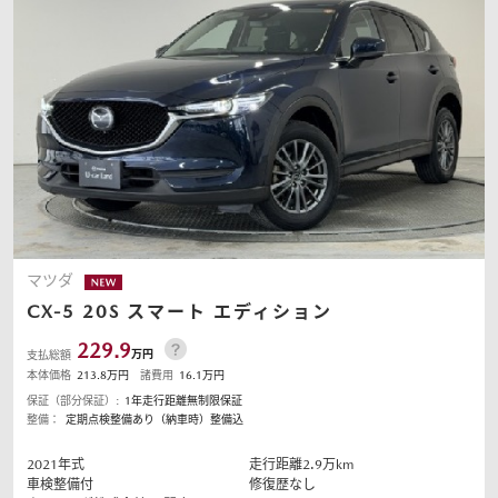
オーナーサポート
中古車
リコール情報
お問合せ/FAQ
マツダ
CX-5
20S スマート エディション
ニュースルーム
229.9
万円
支払総額
本体価格
213.8
万円
諸費用
16.1
万円
企業・IR・採用
保証（部分保証）:
1年走行距離無制限保証
整備：
定期点検整備あり（納車時）整備込
2021
年式
走行距離
2.9
万km
車検整備付
修復歴なし