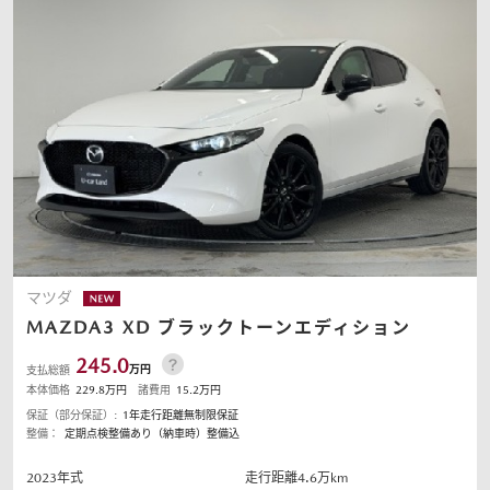
マツダ
MAZDA3
XD ブラックトーンエディション
245.0
万円
支払総額
本体価格
229.8
万円
諸費用
15.2
万円
保証（部分保証）:
1年走行距離無制限保証
整備：
定期点検整備あり（納車時）整備込
2023
年式
走行距離
4.6
万km