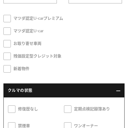
オーナーサポート
マツダ認定U-carプレミアム
マツダ認定U-car
中古車
お取り寄せ車両
リコール情報
残価設定型クレジット対象
お問合せ/FAQ
新着物件
ニュースルーム
クルマの状態
企業・IR・採用
修復歴なし
定期点検記録簿あり
禁煙車
ワンオーナー