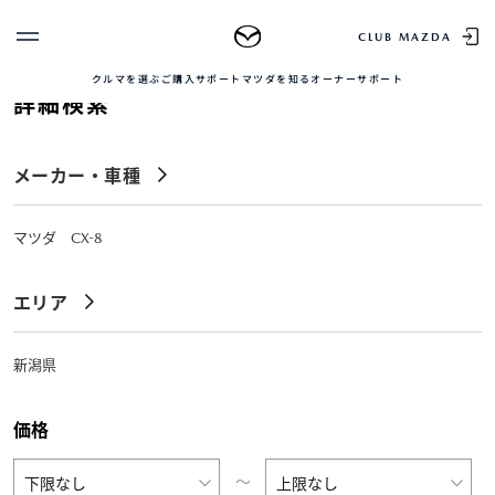
TOP
中古車を探す
正規販売店の魅力
中古車をお求め
CLUB MAZDA
クルマを選ぶ
ご購入サポート
マツダを知る
オーナーサポート
詳細検索
ゲスト 様
クルマを選ぶ
ログイン
車種・グレード比較
メーカー・車種
MAZDAのSUV比較
MYページTOP
新規会員登録
QRコード
登録情報の変更
CLUB MAZDAとは
マツダ CX-8
お知らせ配信の登録・解除
ご購入サポート
ログアウト
エリア
クルマ購入ガイド
カンタン見積り
販売店検索
新潟県
試乗車検索
購入相談
価格
マツダを知る
〜