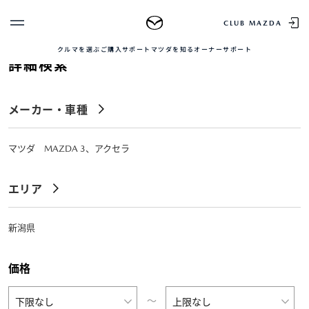
TOP
中古車を探す
正規販売店の魅力
中古車をお求め
CLUB MAZDA
クルマを選ぶ
ご購入サポート
マツダを知る
オーナーサポート
詳細検索
ゲスト 様
クルマを選ぶ
ログイン
車種・グレード比較
メーカー・車種
MAZDAのSUV比較
MYページTOP
新規会員登録
QRコード
登録情報の変更
CLUB MAZDAとは
マツダ MAZDA 3、アクセラ
お知らせ配信の登録・解除
ご購入サポート
ログアウト
エリア
クルマ購入ガイド
カンタン見積り
販売店検索
新潟県
試乗車検索
購入相談
価格
マツダを知る
〜