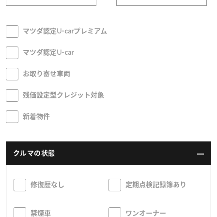
オーナーサポート
マツダ認定U-carプレミアム
マツダ認定U-car
中古車
お取り寄せ車両
リコール情報
残価設定型クレジット対象
お問合せ/FAQ
新着物件
ニュースルーム
クルマの状態
企業・IR・採用
修復歴なし
定期点検記録簿あり
禁煙車
ワンオーナー