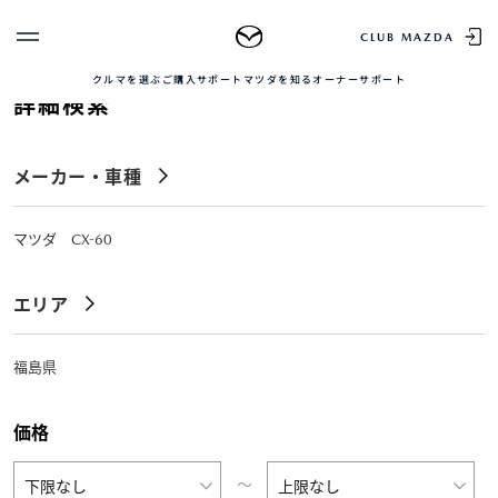
TOP
中古車を探す
正規販売店の魅力
中古車をお求め
CLUB MAZDA
クルマを選ぶ
ご購入サポート
マツダを知る
オーナーサポート
詳細検索
ゲスト 様
クルマを選ぶ
ログイン
車種・グレード比較
メーカー・車種
MAZDAのSUV比較
MYページTOP
新規会員登録
QRコード
登録情報の変更
CLUB MAZDAとは
マツダ CX-60
お知らせ配信の登録・解除
ご購入サポート
ログアウト
エリア
クルマ購入ガイド
カンタン見積り
販売店検索
福島県
試乗車検索
購入相談
価格
マツダを知る
〜