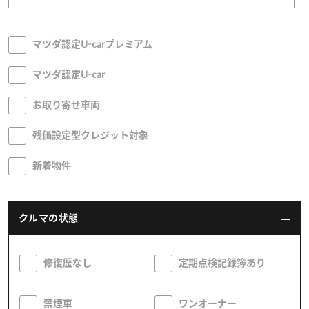
オーナーサポート
マツダ認定U-carプレミアム
マツダ認定U-car
中古車
お取り寄せ車両
リコール情報
残価設定型クレジット対象
お問合せ/FAQ
新着物件
ニュースルーム
クルマの状態
企業・IR・採用
修復歴なし
定期点検記録簿あり
禁煙車
ワンオーナー