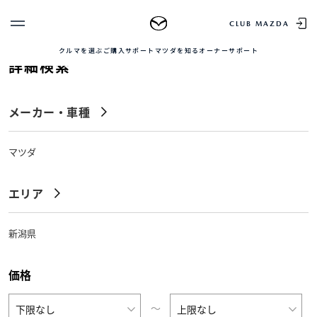
TOP
中古車を探す
正規販売店の魅力
中古車をお求め
CLUB MAZDA
クルマを選ぶ
ご購入サポート
マツダを知る
オーナーサポート
詳細検索
ゲスト 様
クルマを選ぶ
ログイン
車種・グレード比較
メーカー・車種
MAZDAのSUV比較
MYページTOP
新規会員登録
QRコード
登録情報の変更
CLUB MAZDAとは
マツダ
お知らせ配信の登録・解除
ご購入サポート
ログアウト
エリア
クルマ購入ガイド
カンタン見積り
販売店検索
新潟県
試乗車検索
購入相談
価格
マツダを知る
〜