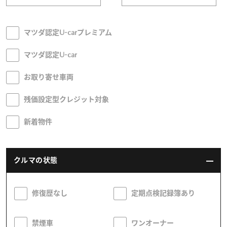
オーナーサポート
マツダ認定U-carプレミアム
マツダ認定U-car
中古車
お取り寄せ車両
リコール情報
残価設定型クレジット対象
お問合せ/FAQ
新着物件
ニュースルーム
クルマの状態
企業・IR・採用
修復歴なし
定期点検記録簿あり
禁煙車
ワンオーナー