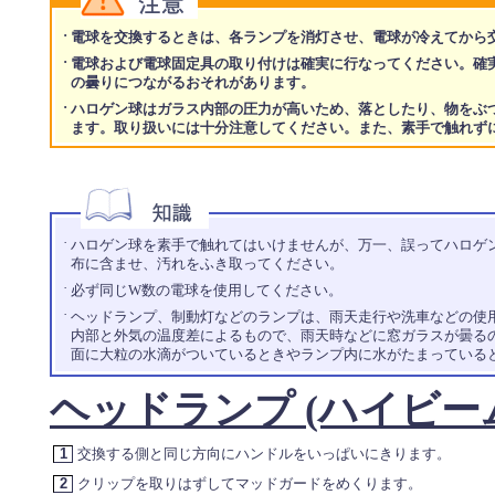
·
電球を交換するときは、各ランプを消灯させ、電球が冷えてから
·
電球および電球固定具の取り付けは確実に行なってください。確
の曇りにつながるおそれがあります。
·
ハロゲン球はガラス内部の圧力が高いため、落としたり、物をぶ
ます。取り扱いには十分注意してください。また、素手で触れず
·
ハロゲン球を素手で触れてはいけませんが、万一、誤ってハロゲン球
布に含ませ、汚れをふき取ってください。
·
必ず同じW数の電球を使用してください。
·
ヘッドランプ、制動灯などのランプは、雨天走行や洗車などの使
内部と外気の温度差によるもので、雨天時などに窓ガラスが曇る
面に大粒の水滴がついているときやランプ内に水がたまっている
ヘッドランプ (ハイビー
1
交換する側と同じ方向にハンドルをいっぱいにきります。
2
クリップを取りはずしてマッドガードをめくります。