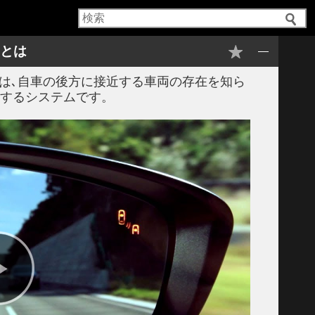
とは
 とは
A) は､自車の後方に接近する車両の存在を知ら
援するシステムです。