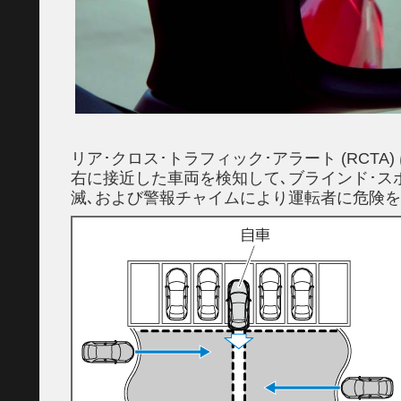
リア･クロス･トラフィック･アラート (RCT
右に接近した車両を検知して､ブラインド･スポッ
滅､および警報チャイムにより運転者に危険