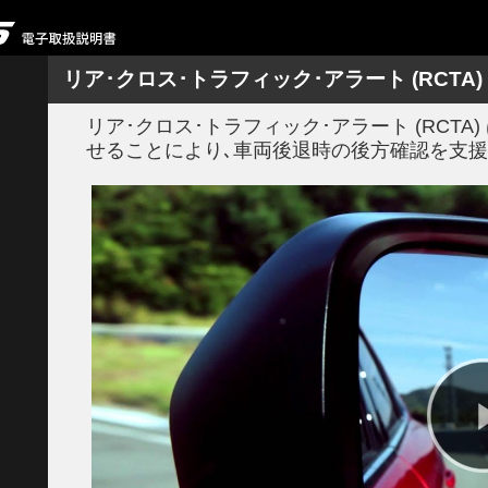
ドライバー･アテンション･アラート (DAA) 
リア･クロス･トラフィック･アラート (RCTA)
リア･クロス･トラフィック･アラート (RCT
せることにより､車両後退時の後方確認を支