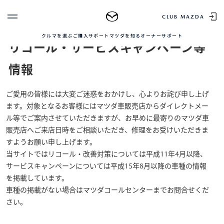
リコール・サービス
CLUB MAZDA
キャンペーン等情報
MENU
クルマを選ぶ
ご購入サポート
マツダを知る
オーナーサポート
リコール・サービスキャンペーン等
ゲスト 様
クルマを選ぶ
ログイン
情報
車種・グレード比較
MAZDAのSUV比較
MYページTOP
新規会員登録
QRコード
ご愛用の皆様には大変ご迷惑をおかけし、心よりお詫び申し上げ
登録情報の変更
ます。対象となるお客様にはマツダ車販売店からダイレクトメー
CLUB MAZDAとは
お知らせ配信の登録・解除
ご購入サポート
ル等でご案内させていただきますが、お早めに最寄りのマツダ車
販売店へご来店日時をご相談いただき、修理をお受けいただきま
ログアウト
クルマ購入ガイド
すようお願い申し上げます。
カンタン見積り
当サイトではリコール・改善対策については平成11年4月以降、
販売店検索
サービスキャンペーンについては平成15年8月以降の車種の情報
試乗車検索
を掲載しています。
購入相談
車種の掲載がない場合はマツダコールセンターまでお問合せくだ
さい。
マツダを知る