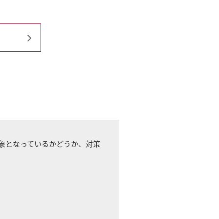
-
MAZDA CX
80
SUV/クロスオーバー
ウェブカタログのご紹
¥4,781,700〜（消費税込）
介
COMMUNITY
象となっているかどうか、対策
MAZDA ROADSTER
エコカーラインナップ
スポーツ
MAZDA DRIVING
¥2,959,000〜（消費税込）
カーケア・修理
ACADEMY