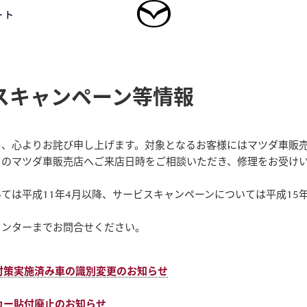
ート
リコール等情報検索
年別リコール情報
その他の情報
スキャンペーン等情報
ログイン
乗用車
軽自動車
商用車・特装車
福祉車両
新規会員登録
し、心よりお詫び申し上げます。対象となるお客様にはマツダ車販
りのマツダ車販売店へご来店日時をご相談いただき、修理をお受け
-
-
AZDA CX
30
MAZDA MX
30
ては平成11年4月以降、サービスキャンペーンについては平成15
-
UV/クロスオーバー
ROTARY
EV
2,640,000〜（消費税込）
SUV/クロスオーバー
センターまでお問合せください。
¥4,433,000〜（消費税込）
タン見積り
DA TRANS
クティッドサービ
車種・グレード比較
MAZDA BRAND
オーナーアクセサリー
対策実施済み車の識別変更のお知らせ
AMA
SPACE OSAKA
カー貼付廃止のお知らせ