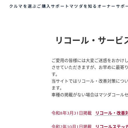
リコール・サービス
クルマを選ぶ
ご購入サポート
マツダを知る
オーナーサポ
キャンペーン等情報
ゲスト 様
クルマを選ぶ
リコール・サービ
車種・グレード比較
MAZDAのSUV比較
MYページTOP
ご購入サポート
マツダを知る
オーナーサポート
QRコード
登録情報の変更
ご愛用の皆様には大変ご迷惑をおかけ
CLUB MAZDAとは
お知らせ配信の登録・解除
ご購入サポート
させていただきますが、お早めに最寄
す。
-
MAZDA CX
3
M
ログアウト
クルマ購入ガイド
当サイトではリコール・改善対策につい
SUV/クロスオーバー
S
カンタン見積り
¥2,704,900〜（消費税込）
¥
ます。
販売店検索
車種の掲載がない場合はマツダコール
試乗車検索
購入相談
クルマ購入ガイド
マツダの想い（ブラン
マツダコネクト
カン
MAZ
コネ
令和8年3月31日掲載
リコール・改善
ド）
AOY
ス
マツダを知る
令和2年10月1日掲載
リコールステッ