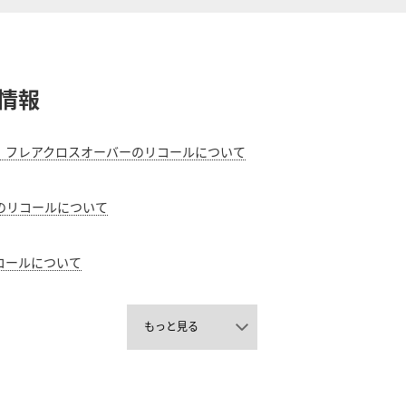
テナンスノート
車保険
延長保証
情報
お客様
、フレアクロスオーバーのリコールについて
お引越しのとき
万が一の時は
のリコールについて
コールについて
のお客様
もっと見る
お引越しのとき
万が一の時は