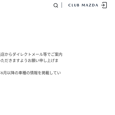
CLUB MAZDA
売店からダイレクトメール等でご案内
いただきますようお願い申し上げま
-
MAZDA MX
30
年8月以降の車種の情報を掲載してい
SUV/クロスオーバー
¥2,935,900〜（消費税込）
販売店検索
イベント情報
マニュアル・取扱説明
書