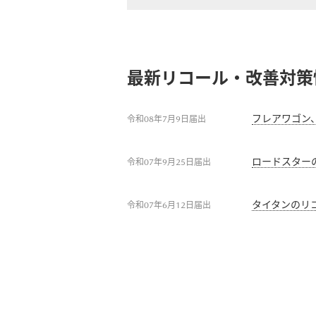
MAZDA ROADSTER
メンテナンスパーツ
メン
パックdeメンテ
自動
最新リコール・改善対策
RF
インフォメーション
マツダオートリース・法人の
マツダオフィシャルグ
スポーツ
¥3,850,000〜（消費税込）
ッズ
フレアワゴン
令和08年7月9日届出
リコール情報
タイムズカーレンタル
ロードスター
令和07年9月25日届出
タイタンのリ
令和07年6月12日届出
マツダオートリース
法人
インフォメーション
リコール情報
タイムズカーレンタル