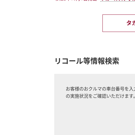
オーナーサポート
-
MAZDA CX
5
新
タ
SUV/クロスオーバー
S
試乗車検索
購入
¥2,810,500〜（消費税込）
¥
マツダミュージアム
CLASSIC MAZDA
マツ
中古車
メンテナンス
リコール情報
リコール等情報検索
お問合せ/FAQ
ニュースルーム
お客様のおクルマの車台番号を入
MAZDA2
M
中古車検索
クレ
の実施状況をご確認いただけます
コンパクト
5
カーライフケア
企業・IR・採用
DISCOVER with
MAZ
¥1,720,400〜（消費税込）
¥
サービス体制
新車
MAZDA
RA
ポー