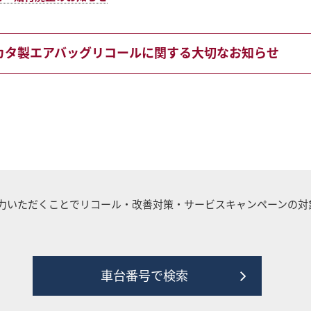
-
-
型 MAZDA CX
5
MAZDA CX
60
カタ製エアバッグリコールに関する大切なお知らせ
UV/クロスオーバー
SUV/クロスオーバー
相談
長時間モニター試乗体
3,300,000〜（消費税込）
¥3,828,000〜（消費税込）
ダのある暮らし
マツダつくりたいラジ
験実施中
オ
力いただくことでリコール・改善対策・サービスキャンペーンの対
AZDA3 FASTBACK
MAZDA3 SEDAN
ジットプラン
サポカーラインナップ
。
ドアスポーツ
4ドアセダン
DA SPIRIT
MAZDA SPIRIT
2,365,000〜（消費税込）
¥2,750,000〜（消費税込）
保証
車検・点検
CING（モータース
RACING ROADSTER
車台番号で検索
ツ）